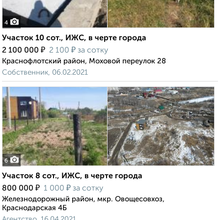
4
Участок 10 сот., ИЖС, в черте города
₽
₽
2 100 000
2 100
за сотку
Краснофлотский район, Моховой переулок 28
Собственник, 06.02.2021
6
Участок 8 сот., ИЖС, в черте города
₽
₽
800 000
1 000
за сотку
Железнодорожный район, мкр. Овощесовхоз,
Краснодарская 4Б
Агентство, 16.04.2021