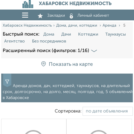
ХАБАРОВСК НЕДВИЖИМОСТЬ
Закладки
Личный кабинет
Хабаровск Недвижимость
Дома, дачи, коттеджи
Аренда
5
Быстрый поиск:
Дома
Дачи
Коттеджи
Таунхаусы
Агентство
Без посредников
Расширенный поиск (фильтров: 1/16)
Показать на карте
Аренда домов, дач, коттеджей, таунхаусов, на длительный
срок, долгосрочно, на долго, месяц, полгода, год, 5 объявлений
в Хабаровске
Сортировка: