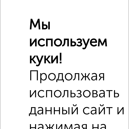
Индустриальный район, мкр. Красная Речка, Ульяновский
переулок 9
Агентство, 06.08.2026
Мы
используем
‹
›
куки!
2
/8
Продолжая
Дом 40м², 1-этажный, на длительный срок, 2 км от
города
₽
8 500
в месяц
использовать
село Гаровка-1
Агентство, 03.08.2026
данный сайт и
нажимая на