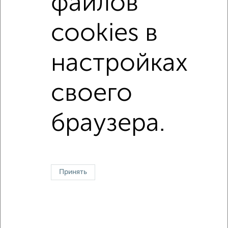
файлов
Железнодорожный район, Зелёная
Агентство, 06.08.2026
cookies в
настройках
1 / 1
своего
↑ НАВЕРХ К МЕНЮ
На сутки
На длительный срок
Без посредников
С баней
браузера.
Контакты
Политика конфиденциальности
Пользовательское соглашение
Хабаровск, улица Серова
© 2015–2026
Сайт-доска объявлений недвижимости
О проекте
Принять
Реклама на портале
Новости
Статьи
Блог
Риэлторы
Агентства
Застройщики
Ипотечный калькулятор
Консультации по недвижимости
Разместить объявление
Скачать приложение
Соцсети (vk.com | t.me | dzen.ru)