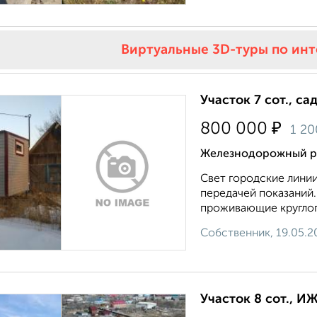
Виртуальные 3D-туры по ин
Участок 7 сот., са
₽
800 000
1 2
Железнодорожный ра
Свет городские линии
передачей показаний.
проживающие круглог
Собственник, 19.05.2
Участок 8 сот., И