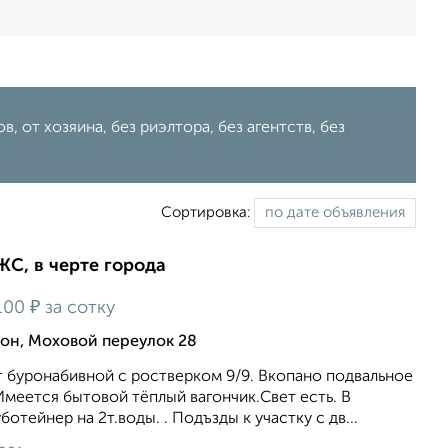
 от хозяина, без риэлтора, без агентств, без
Сортировка:
ИЖС, в черте города
₽
100
за сотку
он, Моховой переулок 28
т буронабивной с ростверком 9/9. Вкопано подвальное
меется бытовой тёплый вагончик.Свет есть. В
отейнер на 2т.воды. . Подъзды к участку с дв...