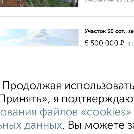
Собственник, 28.02.2
Участок 30 сот., 
₽
5 500 000
1
Железнодорожный ра
Площадь 3000кв.м. Ск
25 кб.м. под мазут п
площадка 2000 кв.м Т
Продолжая использовать
Агентство, 02.02.202
Принять», я подтверждаю,
ования файлов «cookies»
ьных данных
. Вы можете 