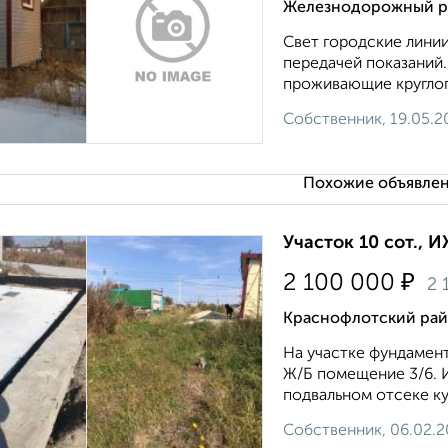
Железнодорожный ра
Свет городские линии
передачей показаний.
проживающие круглог
Собственник, 19.05.2
Похожие объявлен
Участок 10 сот., 
₽
2 100 000
2 
Краснофлотский рай
На участке фундамен
Ж/Б помещение 3/6. И
подвальном отсеке куб
Собственник, 06.02.2