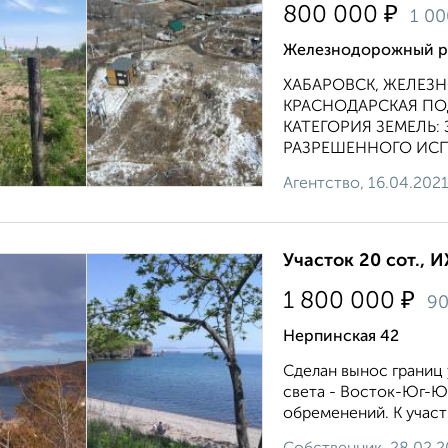
₽
800 000
1 0
Железнодорожный ра
ХАБАРОВСК, ЖЕЛЕЗ
КРАСНОДАРСКАЯ ПОД
КАТЕГОРИЯ ЗЕМЕЛЬ:
РАЗРЕШЕННОГО ИСП
Агентство, 16.04.202
Участок 20 сот., 
₽
1 800 000
9
Нерпинская 42
Сделан вынос границ
света - Восток-Юг-Юг
обременений. К участ