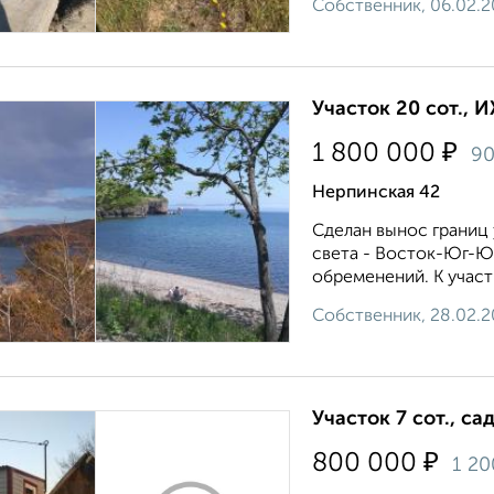
Собственник, 06.02.2
Участок 20 сот., 
₽
1 800 000
9
Нерпинская 42
Сделан вынос границ
света - Восток-Юг-Юг
обременений. К участ
Собственник, 28.02.2
Участок 7 сот., са
₽
800 000
1 2