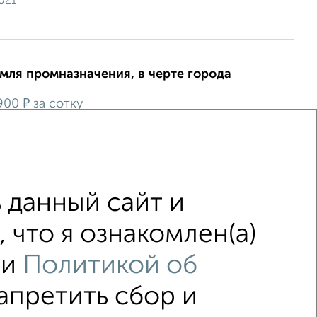
021
земля промназначения, в черте города
₽
 900
за сотку
йон, Балтийская 43
лад металлический 160кв.м. в собственности. Емкость
од поверхностью уровня земли. Бетонированная
ерритория огорожена, охрана. Возможнос...
 данный сайт и
1
 что я ознакомлен(а)
и
Политикой об
запретить сбор и