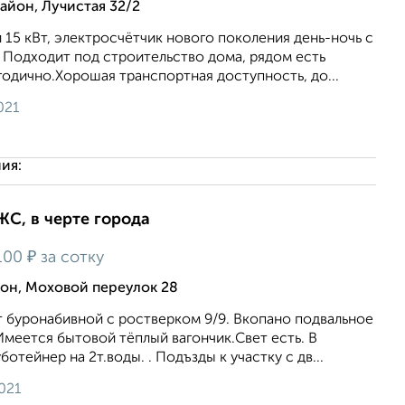
йон, Лучистая 32/2
 15 кВт, электросчётчик нового поколения день-ночь с
 Подходит под строительство дома, рядом есть
одично.Хорошая транспортная доступность, до...
021
ия:
ИЖС, в черте города
₽
100
за сотку
он, Моховой переулок 28
т буронабивной с ростверком 9/9. Вкопано подвальное
меется бытовой тёплый вагончик.Свет есть. В
отейнер на 2т.воды. . Подъзды к участку с дв...
021