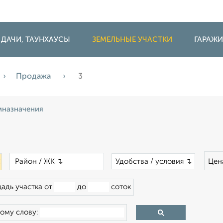
 ДАЧИ, ТАУНХАУСЫ
ЗЕМЕЛЬНЫЕ УЧАСТКИ
ГАРАЖ
Продажа
3
назначения
×
×
Удобства / условия ↴
Цен
адь участка от
до
соток
ому слову: