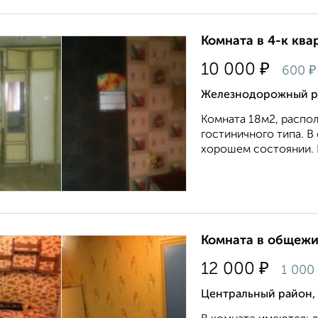
Комната в 4-к квар
₽
10 000
₽
600
Железнодорожный ра
Комната 18м2, распол
гостиничного типа. В 
хорошем состоянии. В
Комната в общежит
₽
12 000
1 000
Центральный район,