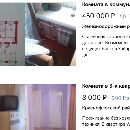
Комната в коммуна
₽
450 000
50 
Железнодорожный ра
Солнечная сторона - 
договоре. Возможен т
ведущих банков Хабар
дл...
Комната в 3-к квар
₽
8 000
₽
900
з
Краснофлотский райо
Проживание без хозяе
техника! В квартире WI-