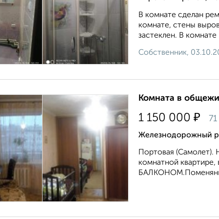
В комнате сделан рем
комнате, стены выро
застеклен. В комнате
Собственник, 03.10.
Комната в общежит
₽
1 150 000
71
Железнодорожный ра
Портовая (Самолет).
комнатной квартире, 
БАЛКОНОМ.Поменяны б