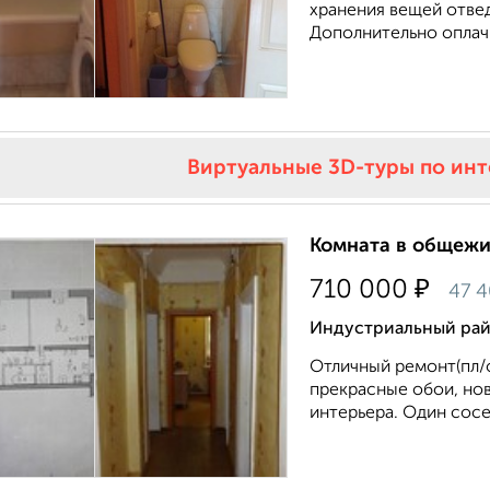
хранения вещей отве
Дополнительно оплачи
Виртуальные 3D-туры по ин
Комната в общежит
₽
710 000
47 
Индустриальный райо
Отличный ремонт(пл/о
прекрасные обои, нов
интерьера. Один сосе