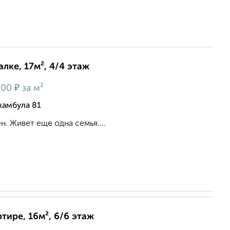
лке, 17м², 4/4 этаж
₽
200
за м²
жамбула 81
н. Живет еще одна семья....
тире, 16м², 6/6 этаж