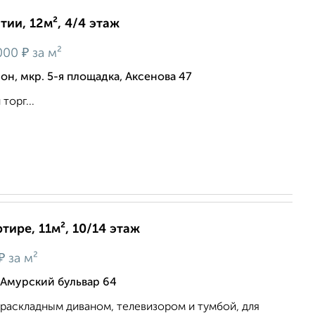
ии, 12м², 4/4 этаж
₽
000
за м²
н, мкр. 5-я площадка, Аксенова 47
орг...
тире, 11м², 10/14 этаж
₽
за м²
 Амурский бульвар 64
раскладным диваном, телевизором и тумбой, для