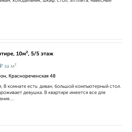
иван, холодильник, шкаф, стол, эл.плита, навесные
.
тире, 10м², 5/5 этаж
₽
за м²
он, Краснореченская 48
 В комнате есть: диван, большой компьютерный стол.
роживает девушка. В квартире имеется все для
ия....