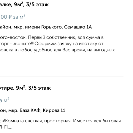
лке, 9м², 3/5 этаж
₽
000
за м²
йон, мкр. имени Горького, Семашко 1А
юго-восток. Первый собственник, вся сумма в
орг - звоните!!!Оформим заявку на ипотеку от
овска в любое удобное для Вас время, на выгодных
тире, 9м², 3/5 этаж
а м²
н, мкр. База КАФ, Кирова 11
в!Комната светлая, просторная. Имеется вся бытовая
FI....