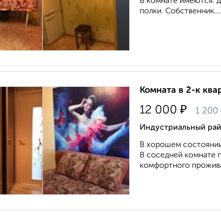
В комнате имеются: д
полки. Собственник...
Комната в 2-к квар
₽
12 000
1 200
Индустриальный рай
В хорошем состоянии,
В соседней комнате п
комфортного проживан