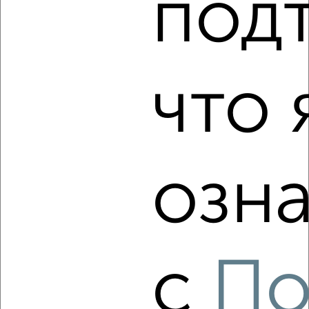
под
‹
›
что 
2
/10
2-к квартира, вторичка, 52м², 1/22 этаж
₽
₽
7 265 748
139 000
за м²
Агентство, 08.08.2026
озна
‹
›
с
По
2
/2
2-к квартира, строящийся дом, 48м², 9/10 этаж