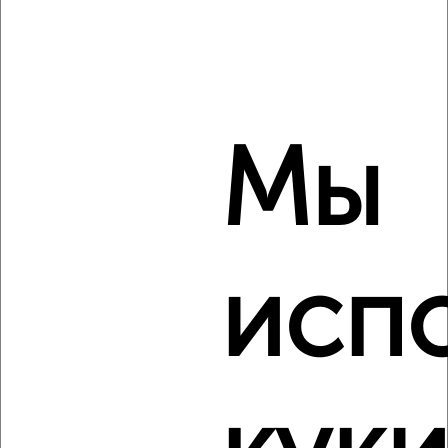
‹
›
Мы
2
/2
2-к квартира, строящийся дом, 48м², 6/10 этаж
₽
₽
6 997 000
144 500
за м²
Агентство, 08.08.2026
исп
‹
›
2
/2