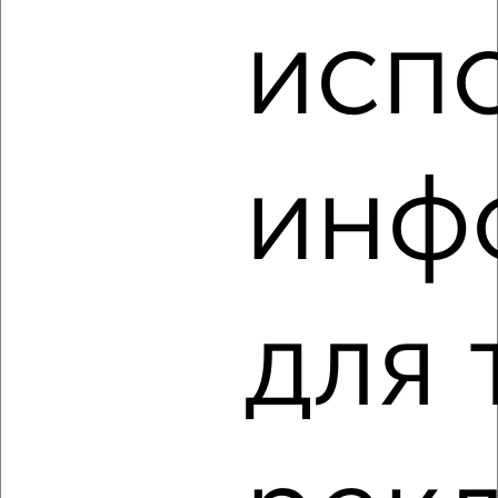
Агентство, 08.08.2026
исп
‹
›
инф
2
/2
2-к квартира, вторичка, 61м², 10/22 этаж
₽
₽
9 563 471
156 300
за м²
Агентство, 08.08.2026
для 
‹
›
2
/10