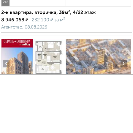
2
/2
2-к квартира, вторичка, 39м², 4/22 этаж
₽
₽
8 946 068
232 100
за м²
Агентство, 08.08.2026
‹
›
2
/2
2-к квартира, вторичка, 69м², 2/15 этаж
₽
₽
21 699 216
313 200
за м²
Агентство, 08.08.2026
Виртуальные 3D-туры по музеям и объектам
культуры