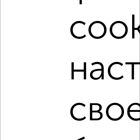
от собственников, риэлторов, застройщиков и агенств
недвижимости, связаться с ними можно по телефону или
cook
написать сообщение в любом удобном для вас
мессенджере, это безопасно и бесплатно.
Для покупки квартиры доступна ипотека от крупнейших
банков России: СберБанк, ВТБ, Альфа-Банк,
Россельхозбанк, Совкомбанк, Т-Банк, Росбанк, Почта
Банк на сумму от 400 000 до 120 000 000 рублей сроком
нас
до 30 лет.
Сайт работает во многих городах России.
Сколько стоит купить двухкомнатную квартиру в
Хабаровске?
сво
Цена недвижимости: мин. от
5497920
руб. до макс.
21699216
руб.
Средняя цена:
9993874
руб.
Цена за м2: от
166603
руб. до
267891
руб.