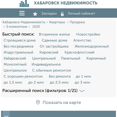
ХАБАРОВСК НЕДВИЖИМОСТЬ
Закладки
Личный кабинет
Хабаровск Недвижимость
Квартиры
Продажа
2‑комнатные
1020
Быстрый поиск:
Вторичное жилье
Новостройки
Строящиеся дома
Сданные дома
Агентство
Без посредников
От застройщика
Железнодорожный
Индустриальный
Кировский
Краснофлотский
Хабаровский
Центральный
Панельный
Кирпичный
Монолитный
Индивидуальное
Центральное
С обычным ремонтом
С хорошим ремонтом
Без ремонта
до 1 млн
до 1,5 млн
до 2 млн
до 2,5 млн
до 3 млн
Расширенный поиск (фильтров: 1/21)
Показать на карте