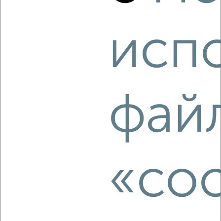
₽
₽
6 997 000
144 500
за м²
Агентство, 08.08.2026
исп
‹
›
фай
2
/1
2-к квартира, строящийся дом, 38м², 10/10 этаж
₽
₽
5 497 920
144 000
за м²
Агентство, 08.08.2026
«coo
‹
›