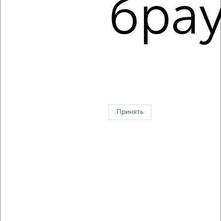
брау
Средняя цена за м2:
185071
руб.
Площадь: от
33
м2 до
81
м2
Средняя площадь:
54
м2
↑ НАВЕРХ К МЕНЮ
Однокомнатные
Двухкомнатные
Трехкомнатные
4‑комнатные
Квартиры студии
От застройщика
Без посредников
Вторичное жилье
В новостройке
В строящемся доме
В новом доме
Принять
Контакты
Политика конфиденциальности
Пользовательское соглашение
Хабаровск, улица Серова
© 2015–2026
Сайт-доска объявлений недвижимости
О проекте
Реклама на портале
Новости
Статьи
Блог
Риэлторы
Агентства
Застройщики
Ипотечный калькулятор
Консультации по недвижимости
Разместить объявление
Скачать приложение
Соцсети (vk.com | t.me | dzen.ru)