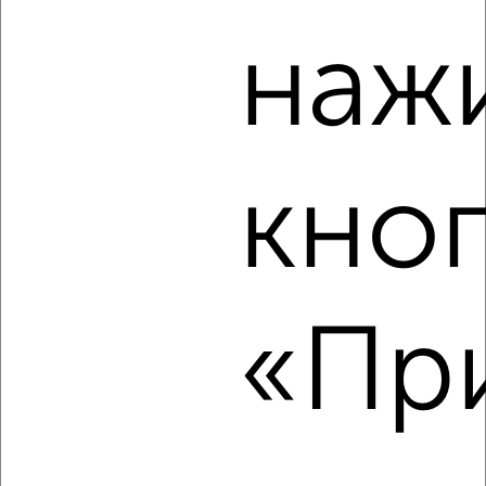
наж
2
/2
2-к квартира, вторичка, 50м², 21/22 этаж
₽
₽
8 091 758
162 200
за м²
Агентство, 08.08.2026
кно
‹
›
«При
2
/2
2-к квартира, строящийся дом, 48м², 7/10 этаж
₽
₽
6 997 000
144 500
за м²
Агентство, 08.08.2026