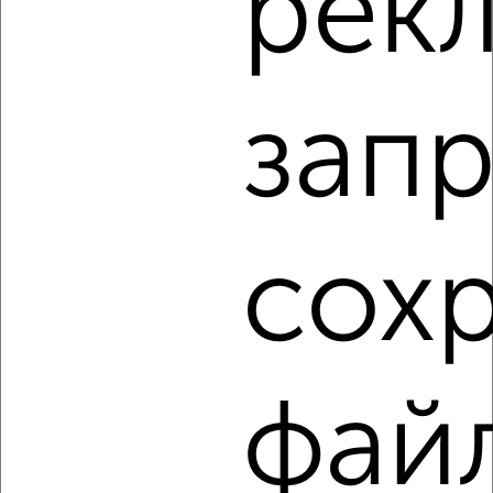
рек
2-к квартира, вторичка, 64м², 19/22 этаж
₽
₽
10 017 771
156 300
за м²
Агентство, 08.08.2026
запр
1 / 17
2
Как купить двухкомнатную квартиру в Хабаровске на
сайте Хабаровск-недвижимость?
сох
Используя удобную форму поиска с множеством
фильтров и сортировкой по параметрам, вы можете
подобрать для покупки двухкомнатную квартиру в
Хабаровске.
Найденные предложения: 1020 объявлений, можно
фай
посмотреть в виде списка или на карте, с описанием,
расположением, ценой и другими подробностями.
Подберите подходящую недвижимость из предложений