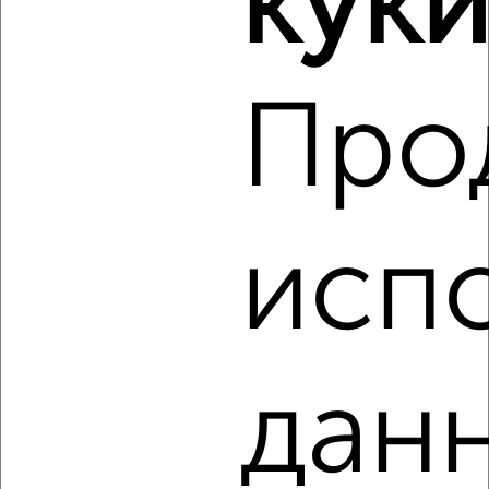
куки
2-к квартира, вторичка, 60м², 3/25 этаж
₽
₽
10 797 000
179 700
за м²
Агентство, 08.08.2026
Про
‹
›
исп
2
/2
2-к квартира, строящийся дом, 52м², 13/22 этаж
₽
₽
9 900 000
191 600
за м²
Агентство, 08.08.2026
данн
‹
›