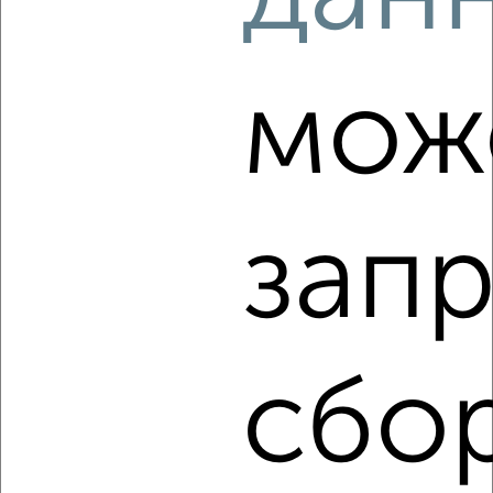
‹
›
мож
2
/1
2-к квартира, строящийся дом, 42м², 9/10 этаж
₽
₽
6 187 480
146 000
за м²
Агентство, 08.08.2026
запр
‹
›
сбо
2
/2
2-к квартира, строящийся дом, 48м², 4/10 этаж
₽
₽
6 996 000
144 500
за м²