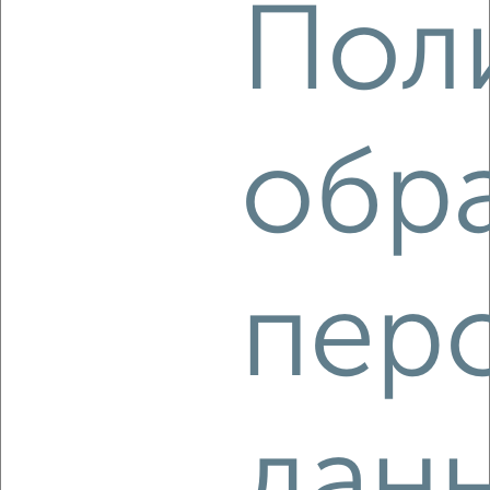
Пол
2
/2
2-к квартира, строящийся дом, 48м², 10/10 этаж
₽
₽
6 997 000
144 500
за м²
Агентство, 08.08.2026
обр
‹
›
пер
2
/2
2-к квартира, вторичка, 51м², 7/10 этаж
₽
₽
6 700 000
130 400
за м²
Железнодорожный район, ЖК ДОС, квартал ДОС 68
Агентство, 08.08.2026
дан