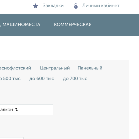
Закладки
Личный кабинет
И, МАШИНОМЕСТА
КОММЕРЧЕСКАЯ
аснофлотский
Центральный
Панельный
о 500 тыс
до 600 тыс
до 700 тыс
×