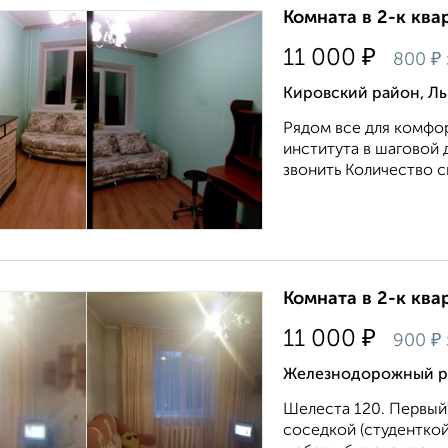
Комната в 2-к квар
₽
11 000
₽
800
Кировский район, Ль
Рядом все для комфор
института в шаговой
звонить Количество с
Комната в 2-к квар
₽
11 000
₽
900
Железнодорожный ра
Шелеста 120. Первый
соседкой (студенткой