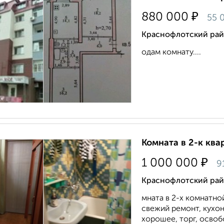
₽
880 000
55 
Краснофлотский райо
одам комнату....
Комната в 2-к квар
₽
1 000 000
9
Краснофлотский райо
мната в 2-х комнатной
свежий ремонт, кухо
хорошее, торг, освоб