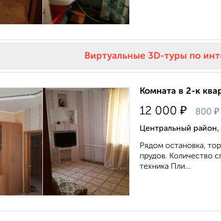
Виртуальные 3D-туры по ин
Комната в 2-к квар
₽
12 000
₽
800
Центральный район,
Рядом остановка, тор
прудов. Количество с
техника Пли...