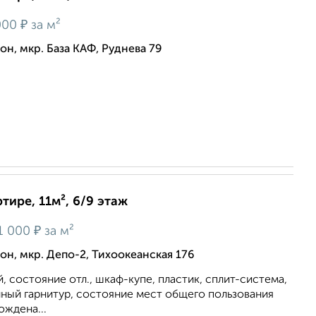
₽
000
за м²
н, мкр. База КАФ, Руднева 79
тире, 11м², 6/9 этаж
₽
1 000
за м²
н, мкр. Депо-2, Тихоокеанская 176
, состояние отл., шкаф-купе, пластик, сплит-система,
нный гарнитур, состояние мест общего пользования
ождена...