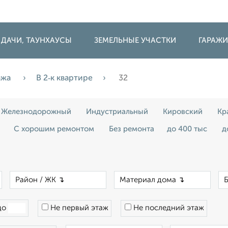
 ДАЧИ, ТАУНХАУСЫ
ЗЕМЕЛЬНЫЕ УЧАСТКИ
ГАРАЖ
ажа
В 2‑к квартире
32
Железнодорожный
Индустриальный
Кировский
Кр
С хорошим ремонтом
Без ремонта
до 400 тыс
д
×
×
×
до
Не первый этаж
Не последний этаж