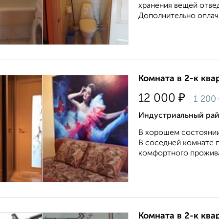
хранения вещей отве
Дополнительно оплачи
Комната в 2-к квар
₽
12 000
1 200
Индустриальный рай
В хорошем состоянии,
В соседней комнате п
комфортного проживан
Комната в 2-к квар