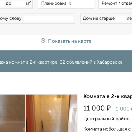
×
до
м²
ому слову:
Дом не старше
ле
Показать на карте
жа комнат в 2‑к квартире, 32 объявлений в Хабаровске
Комната в 2-к квар
₽
11 000
1 000
Центральный район,
Комната небольшая с 