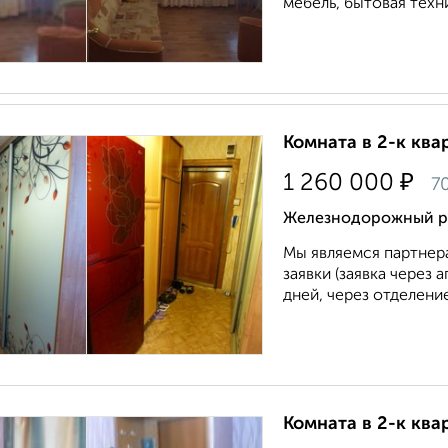
мебель, бытовая техни
Комната в 2-к квар
₽
1 260 000
7
Железнодорожный ра
Мы являемся партнера
заявки (заявка через 
дней, через отделение
Комната в 2-к квар