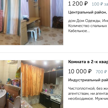
₽
1 200
₽
100
за
Центральный район,
дом Дом Одежды, Инс
Количество спальных 
Кабельное...
Комната в 2-к квар
₽
10 000
₽
700
Индустриальный райо
Чистоплотной, без жи
агентствам, ни агент
необходимое. Мужчина