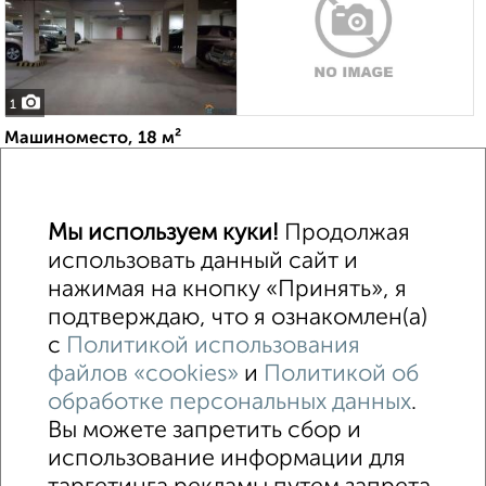
1
Машиноместо, 18 м²
₽
₽
2 100 000
116 700
за м²
Центральный район, Тургенева 55
Собственник, 03.11.2020
Мы используем куки!
Продолжая
использовать данный сайт и
нажимая на кнопку «Принять», я
1 / 1
подтверждаю, что я ознакомлен(а)
с
Политикой использования
↑ НАВЕРХ К МЕНЮ
файлов «cookies»
и
Политикой об
обработке персональных данных
.
Машиноместа в паркинге
Без посредников
Вы можете запретить сбор и
использование информации для
Контакты
Политика конфиденциальности