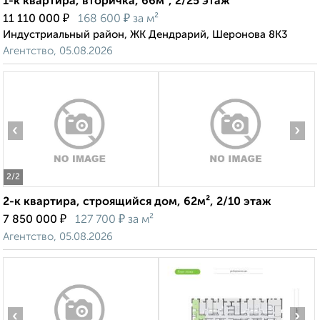
1-к квартира, вторичка, 66м², 2/25 этаж
₽
₽
11 110 000
168 600
за м²
Индустриальный район, ЖК Дендрарий, Шеронова 8К3
Агентство, 05.08.2026
‹
›
2
/2
2-к квартира, строящийся дом, 62м², 2/10 этаж
₽
₽
7 850 000
127 700
за м²
Агентство, 05.08.2026
‹
›