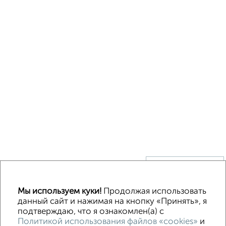
↑ НАВЕРХ К МЕНЮ
Без посредников
В деревне
Каркасный
Из бруса
Из сип панелей
Мы используем куки!
Продолжая использовать
Деревянный
Готовый дом
Под ключ
Загородный
данный сайт и нажимая на кнопку «Принять», я
подтверждаю, что я ознакомлен(а) с
Политикой использования файлов «cookies»
и