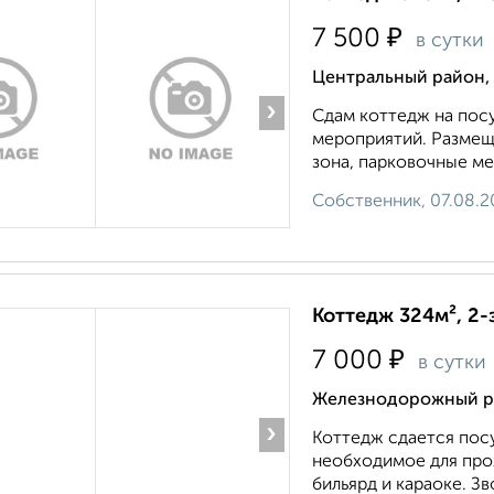
₽
7 500
в сутки
Центральный район, 
›
Сдам коттедж на пос
мероприятий. Размеще
зона, парковочные ме
Собственник, 07.08.2
Коттедж 324м², 2-
₽
7 000
в сутки
Железнодорожный ра
›
Коттедж сдается посу
необходимое для прож
бильярд и караоке. Зво