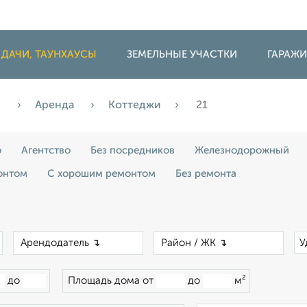
 ДАЧИ, ТАУНХАУСЫ
ЗЕМЕЛЬНЫЕ УЧАСТКИ
ГАРАЖ
и
Аренда
Коттеджи
21
о
Агентство
Без посредников
Железнодорожный
онтом
С хорошим ремонтом
Без ремонта
×
×
×
У
до
Площадь дома от
до
м²