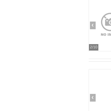
‹
2
/10
‹