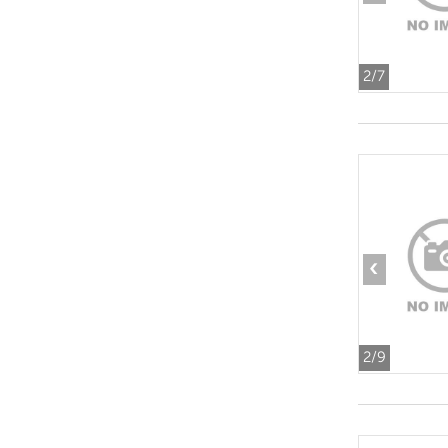
2
/7
‹
2
/9