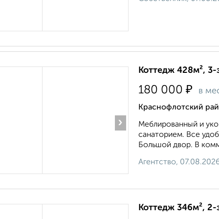
Коттедж 428м², 3-
₽
180 000
в ме
Краснофлотский рай
›
Меблированный и уко
санаторием. Все удоб
Большой двор. В комм
Агентство, 07.08.202
Коттедж 346м², 2-