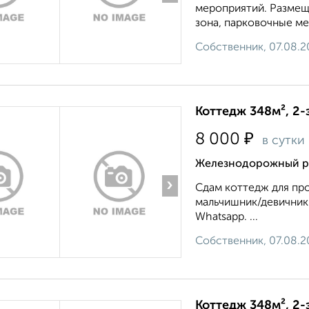
мероприятий. Размеще
зона, парковочные ме
Собственник, 07.08.2
Коттедж 348м², 2-
₽
8 000
в сутки
Железнодорожный ра
›
Сдам коттедж для про
мальчишник/девичник 
Whatsapp. ...
Собственник, 07.08.2
Коттедж 348м², 2-