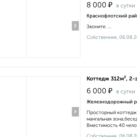
₽
8 000
в сутки
Краснофлотский рай
›
Звоните. ...
Собственник, 06.08.
Коттедж 312м², 2-
₽
6 000
в сутки
Железнодорожный ра
›
Просторный коттедж н
мангальная зона,бесе
Вместимость 40 челов
Собственник, 06.08.