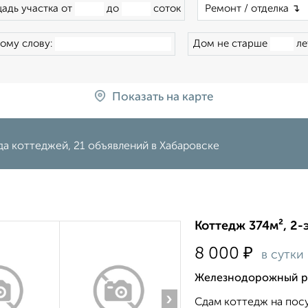
адь участка от
до
соток
ому слову:
Дом не старше
ле
Показать на карте
а коттеджей, 21 объявлений в Хабаровске
Коттедж 374м², 2-
₽
8 000
в сутки
Железнодорожный ра
›
Сдам коттедж на пос