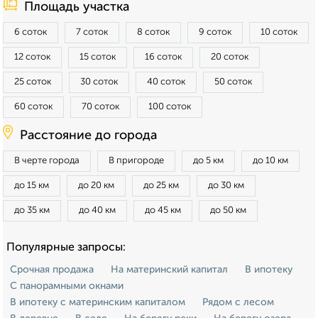
Площадь участка
6 соток
7 соток
8 соток
9 соток
10 соток
12 соток
15 соток
16 соток
20 соток
25 соток
30 соток
40 соток
50 соток
60 соток
70 соток
100 соток
Расстояние до города
В черте города
В пригороде
до 5 км
до 10 км
до 15 км
до 20 км
до 25 км
до 30 км
до 35 км
до 40 км
до 45 км
до 50 км
Популярные запросы:
Срочная продажа
На материнский капитал
В ипотеку
С панорамными окнами
В ипотеку с материнским капиталом
Рядом с лесом