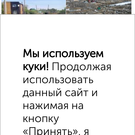
6
Участок 8 сот., ИЖС, в черте города
Мы используем
₽
₽
800 000
1 000
за сотку
куки!
Продолжая
Железнодорожный район, мкр. Овощесовхоз,
Краснодарская 4Б
использовать
Агентство, 16.04.2021
данный сайт и
нажимая на
кнопку
«Принять», я
12