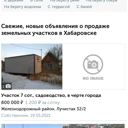
В деревне
В селе
На берегу реки
На берегу озера
На берегу водоема
С террасой
С баней
Свежие, новые объявления о продаже
земельных участков в Хабаровске
1
Участок 7 сот., садоводство, в черте города
₽
₽
800 000
1 200
за сотку
Железнодорожный район, Лучистая 32/2
Собственник, 19.05.2021