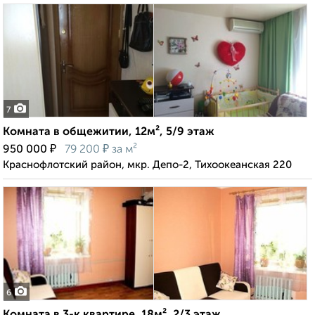
7
Комната в общежитии, 12м², 5/9 этаж
₽
₽
950 000
79 200
за м²
Краснофлотский район, мкр. Депо-2, Тихоокеанская 220
6