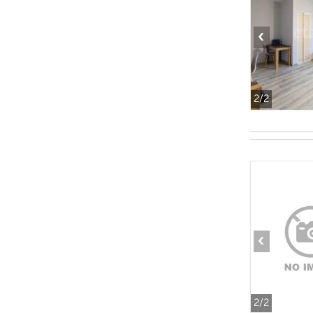
‹
2
/2
‹
2
/2