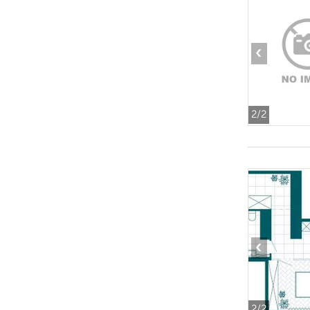
‹
2
/2
‹
2
/2