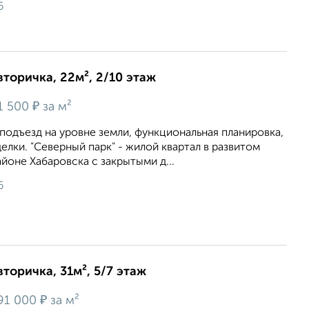
6
вторичка, 22м², 2/10 этаж
₽
1 500
за м²
одъезд на уровне земли, функциональная планировка,
елки. "Северный парк" - жилой квартал в развитом
оне Хабаровска с закрытыми д...
6
вторичка, 31м², 5/7 этаж
₽
91 000
за м²