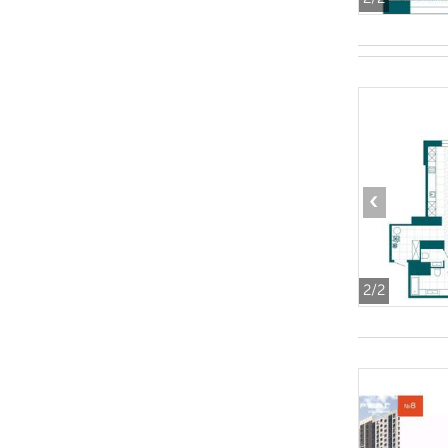
‹
2
/2