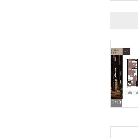
‹
2
/10