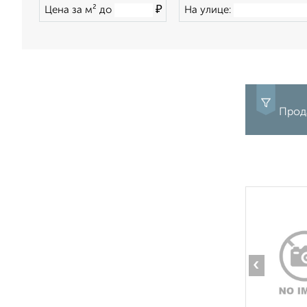
₽
Цена за м² до
На улице:
Прода
‹