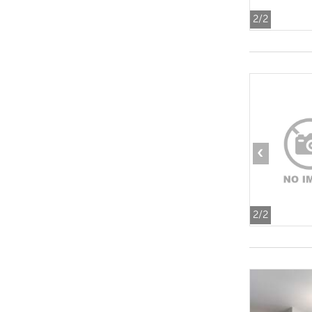
2
/2
‹
2
/2