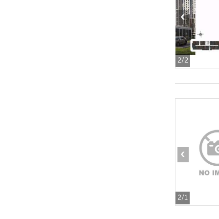
‹
2
/2
‹
2
/1