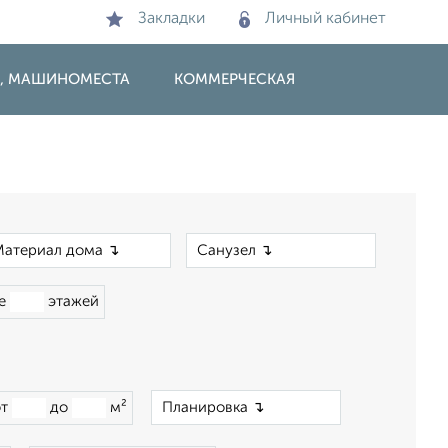
Закладки
Личный кабинет
И, МАШИНОМЕСТА
КОММЕРЧЕСКАЯ
×
×
ше
этажей
×
от
до
м²