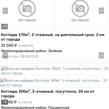
‹
›
2
/8
Коттедж 170м², 2-этажный, на длительный срок, 2 км
от города
₽
25 000
в месяц
Железнодорожный район, Зелёная
‹
›
Агентство, 08.08.2026
Коттедж 300м², 3-этажный, посуточно, 20 км от
города
₽
12 000
в сутки
2
/8
Железнодорожный район, Посадочная