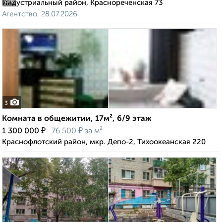
2
/6
Индустриальный район, Краснореченская 73
Агентство, 28.07.2026
3
Комната в общежитии, 17м², 6/9 этаж
₽
₽
1 300 000
76 500
за м²
Краснофлотский район, мкр. Депо-2, Тихоокеанская 220