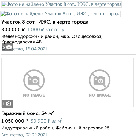
Участок 8 сот., ИЖС, в черте города
₽
₽
800 000
1 000
за сотку
Железнодорожный район, мкр. Овощесовхоз,
Краснодарская 4Б
6
Агентство, 16.04.2021
1
Гаражный бокс, 34 м²
₽
₽
1 050 000
30 900
за м²
Индустриальный район, Фабричный переулок 25
Агентство, 02.02.2021