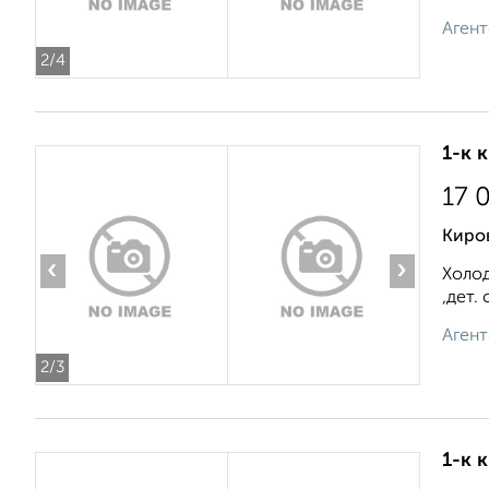
Агент
2
/4
1-к 
17 
Киров
‹
›
Холод
,дет.
Агент
2
/3
1-к 