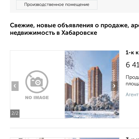
Производственное помещение
Свежие, новые объявления о продаже, а
недвижимость в Хабаровске
1-к 
6 4
Прода
площа
‹
›
Агент
2
/2