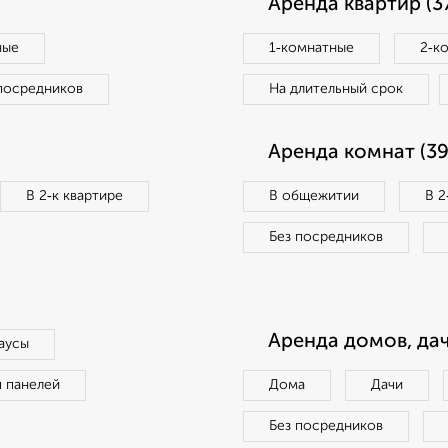
Аренда квартир (3
ные
1‑комнатные
2‑к
посредников
На длительный срок
Аренда комнат (39
В 2‑к квартире
В общежитии
В 2
Без посредников
Аренда домов, дач
аусы
п панелей
Дома
Дачи
Без посредников