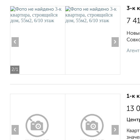
3-к 
7 4
Новый
Совхо
‹
›
Агент
2
/1
1-к 
13 
Центр
‹
›
Кварт
значе