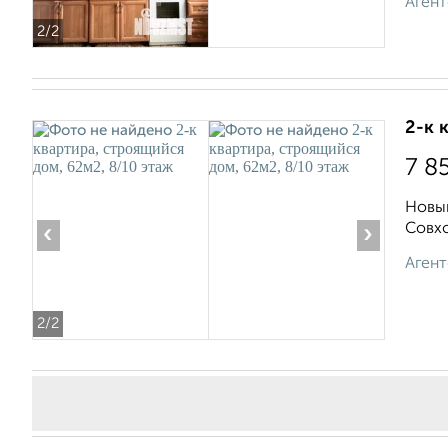
Агент
2
/2
2-к 
7 8
Новый
Совхо
‹
›
Агент
2
/2