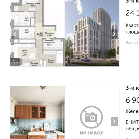
3-к 
24 
Кварт
площа
‹
›
Агент
2
/2
3-к 
6 9
Желе
‹
›
ЕНИТЕ
общая