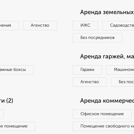
Аренда земельных 
чения
Агенство
ИЖС
Садоводст
Без посредников
Аренда гаржей, м
ражные боксы
Гаражи
Машиноме
Агенство
Без по
 (2)
Аренда коммерчес
Офисное помещение
ое помещение
Помещение свободного н