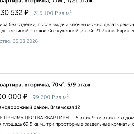
квартира, вторичка, 77м², 7/21 этаж
₽
130 532
₽
315 100
за м²
ира без отделки, после выдачи ключей можно делать ремонт.
дь гостиной-столовой с кухонной зоной: 21.7 кв.м. Европейс
ство, 05.08.2026
квартира, вторичка, 70м², 5/9 этаж
₽
00 000
₽
99 300
за м²
знодорожный район, Вяземская 12
 ПРЕИМУЩЕСТВА КВАРТИРЫ: + 5 этаж 9-ти этажного дома; +
 площадь 69.5 кв.м., три просторные раздельные комнаты с ку