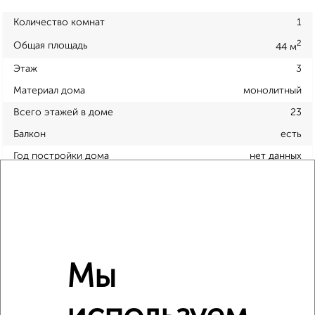
Количество комнат
1
2
Общая площадь
44 м
Этаж
3
Материал дома
монолитный
Всего этажей в доме
23
Балкон
есть
Год постройки дома
нет данных
Ремонт
обычный
Вид жилья
вторичка
Санузел
раздельный
Площадь кухни
нет данных
Отопление
центральное
Мы
Расположение, инфраструктура рядом