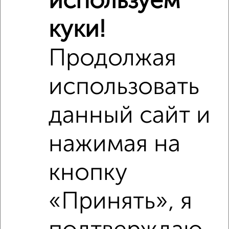
используем
куки!
Школы
Продукты
Аптеки
Дет. сады
Банкоматы
Торг. центры
Продолжая
Поликлиники
Фитнес
Кафе
использовать
данный сайт и
нажимая на
кнопку
«Принять», я