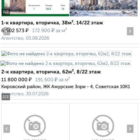
2
/2
1-к квартира, вторичка, 38м², 14/22 этаж
‹
₽
₽
›
6 602 573
172 900
за м²
Агентство, 05.08.2026
2-к квартира, вторичка, 62м², 8/22 этаж
₽
₽
11 800 000
191 600
за м²
Кировский район, ЖК Амурские Зори - 4, Советская 10К1
Агентство, 30.07.2026
2
/2
‹
›