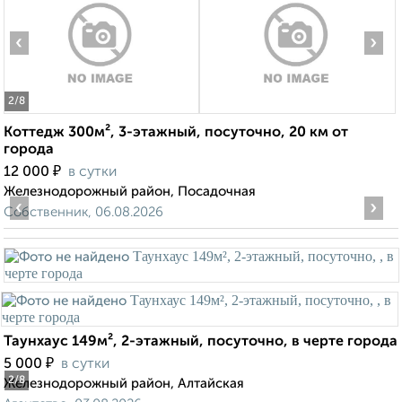
‹
›
2
/8
Коттедж 300м², 3-этажный, посуточно, 20 км от
города
₽
12 000
в сутки
Железнодорожный район, Посадочная
‹
›
Собственник, 06.08.2026
Таунхаус 149м², 2-этажный, посуточно, в черте города
₽
5 000
в сутки
2
/8
Железнодорожный район, Алтайская