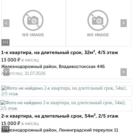
‹
›
2
/2
1-к квартира, на длительный срок, 32м², 4/5 этаж
₽
13 000
в месяц
Железнодорожный район, Владивостокская 44Б
‹
›
Агентство, 31.07.2026
2-к квартира, на длительный срок, 54м², 2/5 этаж
₽
15 000
в месяц
2
/3
Железнодорожный район, Ленинградский переулок 11