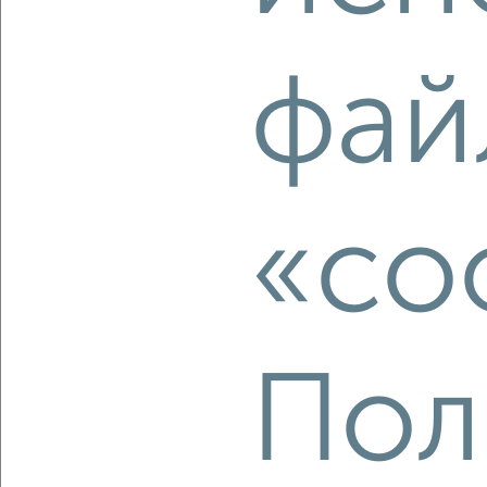
2
/2
фай
3-к квартира, вторичка, 63м², 2/3 этаж
₽
₽
6 600 000
105 600
за м²
Индустриальный район, Краснореченская 93А
Агентство, 04.08.2026
«co
‹
›
2
/2
Пол
3-к квартира, вторичка, 57м², 1/5 этаж
₽
₽
6 300 000
110 600
за м²
Индустриальный район, мкр. 1-й, Калараша 25
Агентство, 03.08.2026