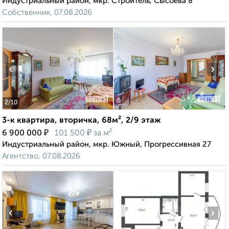
Индустриальный район, мкр. Строитель, Сысоева 8
Собственник, 07.08.2026
‹
›
2
/10
3-к квартира, вторичка, 68м², 2/9 этаж
₽
₽
6 900 000
101 500
за м²
Индустриальный район, мкр. Южный, Прогрессивная 27
Агентство, 07.08.2026
‹
›