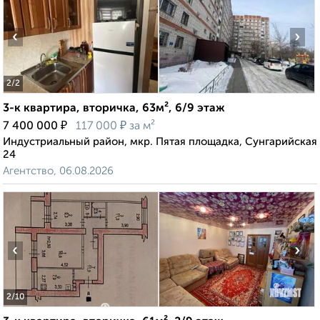
‹
›
2
/2
3-к квартира, вторичка, 63м², 6/9 этаж
₽
₽
7 400 000
117 000
за м²
Индустриальный район, мкр. Пятая площадка, Сунгарийская
24
Агентство, 06.08.2026
‹
›
2
/10