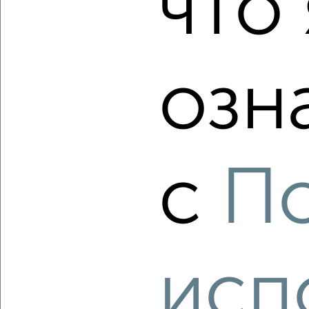
что 
₽
₽
6 800 000
105 600
за м²
Индустриальный район, Фурманова 21
Агентство, 05.08.2026
озн
‹
›
2
/2
с
П
3-к квартира, вторичка, 70м², 12/20 этаж
₽
₽
15 300 000
219 600
за м²
Индустриальный район, мкр. Строитель, А.А. Вахова 4
Агентство, 04.08.2026
исп
‹
›