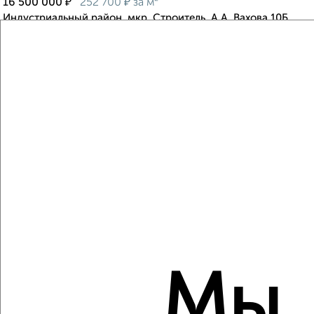
₽
₽
16 500 000
252 700
за м²
Индустриальный район, мкр. Строитель, А.А. Вахова 10Б
Агентство, 06.08.2026
Виртуальные 3D-туры по музеям и объектам
культуры
‹
›
2
/10
3-к квартира, вторичка, 60м², 5/5 этаж
₽
₽
6 900 000
115 000
за м²
Мы
Индустриальный район, мкр. Южный, Суворова 45
Агентство, 06.08.2026