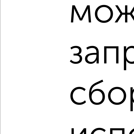
мож
2
/2
3-к квартира, вторичка, 88м², 11/17 этаж
₽
₽
16 000 000
181 900
за м²
Индустриальный район, Краснореченская 193
Агентство, 03.08.2026
зап
‹
›
сбо
2
/10
3-к квартира, вторичка, 59м², 1/5 этаж
₽
₽
7 500 000
127 200
за м²
Индустриальный район, Иртышский переулок 16
Агентство, 03.08.2026