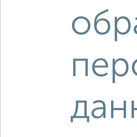
обр
‹
›
пер
2
/10
3-к квартира, вторичка, 66м², 9/10 этаж
₽
₽
9 500 000
145 100
за м²
Индустриальный район, мкр. 1-й, Калараша 30А
Агентство, 03.08.2026
дан
‹
›