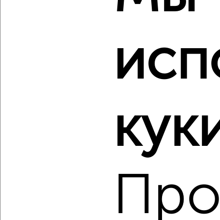
‹
›
исп
2
/2
3-к квартира, вторичка, 62м², 1/5 этаж
₽
₽
6 150 000
99 400
за м²
куки
Индустриальный район, Ватутина 18
Агентство, 05.08.2026
Про
‹
›
2
/2