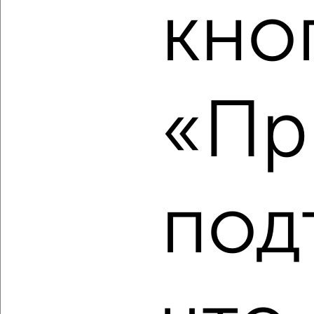
кно
‹
›
2
/10
«Пр
3-к квартира, вторичка, 69м², 9/9 этаж
₽
₽
5 850 000
84 800
за м²
Индустриальный район, мкр. Амуркабель, Артёмовская 128
Агентство, 05.08.2026
под
‹
›
2
/2
3-к квартира, вторичка, 64м², 7/9 этаж