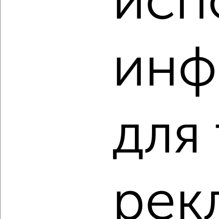
исп
‹
›
инф
2
/2
3-к квартира, вторичка, 70м², 1/10 этаж
₽
₽
10 200 000
146 400
за м²
Индустриальный район, мкр. Флегонтова, Краснореченская
159А
для
Агентство, 03.08.2026
‹
›
рек
2
/2