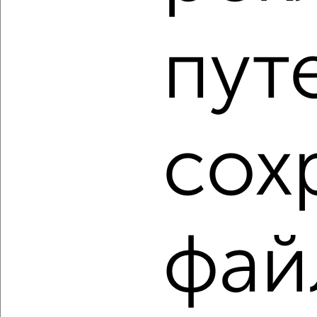
3-к квартира, вторичка, 59м², 2/5 этаж
₽
₽
5 200 000
88 900
за м²
Индустриальный район, мкр. Красная Речка, Ульяновская
пут
160А
Агентство, 02.08.2026
1 / 2
2
сох
Как купить трехкомнатную квартиру, Индустриальный
район в Хабаровске на сайте Хабаровск-недвижимость?
Используя удобную форму поиска с множеством
фильтров и сортировкой по параметрам, вы можете
подобрать для покупки трехкомнатную квартиру,
фай
Индустриальный район в Хабаровске.
Найденные предложения: 70 объявлений, можно
посмотреть в виде списка или на карте, с описанием,
расположением, ценой и другими подробностями.