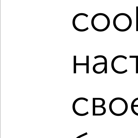
Подберите подходящую недвижимость из предложений
cook
от собственников, риэлторов, застройщиков и агенств
недвижимости, связаться с ними можно по телефону или
написать сообщение в любом удобном для вас
мессенджере, это безопасно и бесплатно.
Для покупки квартиры доступна ипотека от крупнейших
банков России: СберБанк, ВТБ, Альфа-Банк,
нас
Россельхозбанк, Совкомбанк, Т-Банк, Росбанк, Почта
Банк на сумму от 400 000 до 120 000 000 рублей сроком
до 30 лет.
Сайт работает во многих городах России.
Сколько стоит купить трехкомнатную квартиру в
сво
Хабаровске?
Цена недвижимости: мин. от
2550000
руб. до макс.
18500000
руб.
Средняя цена:
8888000
руб.
Цена за м2: от
44736
руб. до
151639
руб.