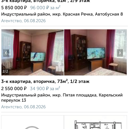
3-к квартира, вторичка, 61м², 2/9 этаж
₽
₽
5 850 000
96 000
за м²
Индустриальный район, мкр. Красная Речка, Автобусная 8
Агентство, 06.08.2026
‹
›
2
/2
3-к квартира, вторичка, 73м², 1/2 этаж
₽
₽
2 550 000
34 900
за м²
Индустриальный район, мкр. Пятая площадка, Карельский
переулок 13
Агентство, 06.08.2026