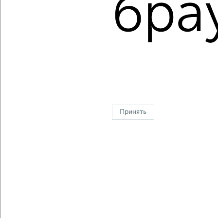
бра
Средняя цена за м2:
125183
руб.
Площадь: от
57
м2 до
122
м2
Средняя площадь:
71
м2
↑ НАВЕРХ К МЕНЮ
Однокомнатные
Двухкомнатные
Трехкомнатные
4‑комнатные
Квартиры студии
От застройщика
Без посредников
Вторичное жилье
Принять
В новостройке
В строящемся доме
В новом доме
Контакты
Политика конфиденциальности
Пользовательское соглашение
Хабаровск, улица Серова
© 2015–2026
Сайт-доска объявлений недвижимости
О проекте
Реклама на портале
Новости
Статьи
Блог
Риэлторы
Агентства
Застройщики
Ипотечный калькулятор
Консультации по недвижимости
Разместить объявление
Скачать приложение
Соцсети (vk.com | t.me | dzen.ru)