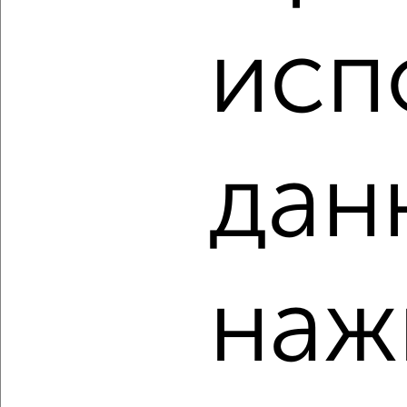
3-к квартира, вторичка, 66м², 3/10 этаж
₽
₽
8 400 000
126 600
за м²
исп
Индустриальный район, мкр. 1-й, 3-й Путевой переулок 3
Агентство, 05.08.2026
дан
‹
›
2
/10
3-к квартира, вторичка, 70м², 2/10 этаж
наж
₽
₽
5 500 000
78 600
за м²
Индустриальный район, мкр. Красная Речка, Отрадный
переулок 17А
Агентство, 05.08.2026