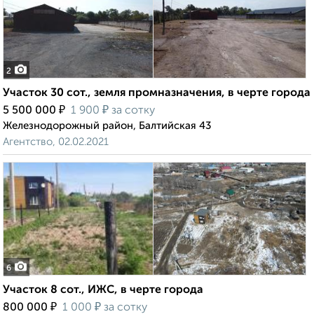
2
Участок 30 сот., земля промназначения, в черте города
₽
₽
5 500 000
1 900
за сотку
Железнодорожный район, Балтийская 43
Агентство, 02.02.2021
6
Участок 8 сот., ИЖС, в черте города
₽
₽
800 000
1 000
за сотку