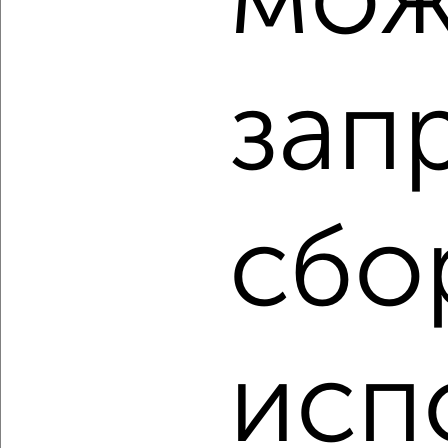
мож
1-к квартира, вторичка, 26м², 2/3 этаж
₽
₽
3 350 000
127 400
за м²
Краснофлотский район, ЖК Моряков-Амурцев, квартал
Моряков-Амурцев 33А
зап
Агентство, 05.08.2026
‹
›
сбо
2
/2
1-к квартира, вторичка, 35м², 1/3 этаж
₽
₽
3 600 000
102 600
за м²
Краснофлотский район, ЖК Осиповка, Широкая 42
исп
Агентство, 05.08.2026