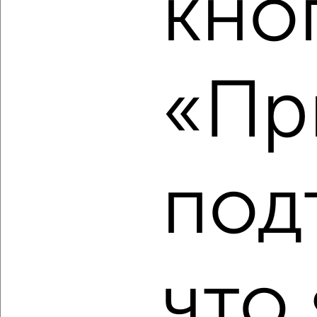
кно
‹
›
2
/2
1-к квартира, вторичка, 29м², 4/5 этаж
«Пр
₽
₽
3 680 000
125 200
за м²
Индустриальный район, Иртышская 11
Агентство, 07.08.2026
под
‹
›
2
/10
что 
1-к квартира, вторичка, 41м², 1/2 этаж
₽
₽
4 450 000
108 900
за м²
Железнодорожный район, переулок Дежнёва 3