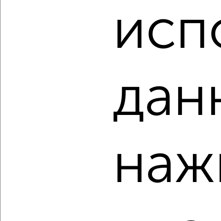
исп
₽
₽
5 080 000
183 400
за м²
Краснофлотский район, Воронежское шоссе 1
Агентство, 08.08.2026
дан
‹
›
2
/2
1-к квартира, вторичка, 39м², 3/5 этаж
наж
₽
₽
6 700 000
171 000
за м²
Индустриальный район, ЖК Южный парк, Фурманова 2А
Агентство, 07.08.2026