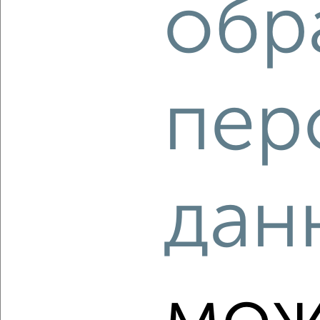
обр
‹
›
пер
2
/2
1-к квартира, вторичка, 33м², 4/4 этаж
₽
₽
5 100 000
157 000
за м²
Индустриальный район, Краснореченская 117
Агентство, 05.08.2026
дан
‹
›
2
/2