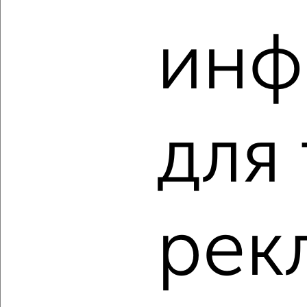
‹
›
инф
2
/2
1-к квартира, вторичка, 31м², 3/5 этаж
₽
₽
4 700 000
151 200
за м²
Краснофлотский район, мкр. Северный, Стрельникова 11
для
Агентство, 02.08.2026
‹
›
рек
2
/3
1-к квартира, вторичка, 21м², 3/5 этаж
₽
₽
3 800 000
181 900
за м²