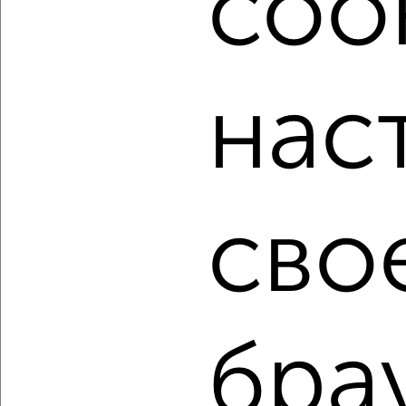
cook
написать сообщение в любом удобном для вас
мессенджере, это безопасно и бесплатно.
Для покупки квартиры доступна ипотека от крупнейших
банков России: СберБанк, ВТБ, Альфа-Банк,
нас
Россельхозбанк, Совкомбанк, Т-Банк, Росбанк, Почта
Банк на сумму от 400 000 до 120 000 000 рублей сроком
до 30 лет.
Сайт работает во многих городах России.
Сколько стоит купить однокомнатную квартиру в
сво
Хабаровске?
Цена недвижимости: мин. от
1800000
руб. до макс.
6700000
руб.
Средняя цена:
4299033
руб.
Цена за м2: от
128571
руб. до
159523
руб.
бра
Средняя цена за м2:
143301
руб.