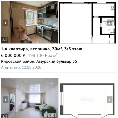
‹
›
2
/2
1-к квартира, вторичка, 30м², 3/5 этаж
₽
₽
6 000 000
198 100
за м²
Кировский район, Амурский бульвар 35
Агентство, 10.08.2026
‹
›
2
/2