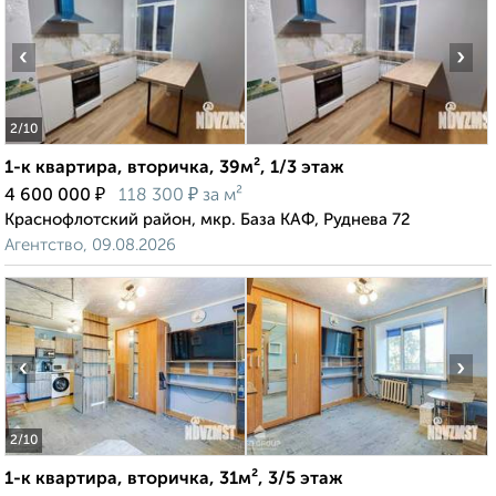
‹
›
2
/10
1-к квартира, вторичка, 39м², 1/3 этаж
₽
₽
4 600 000
118 300
за м²
Краснофлотский район, мкр. База КАФ, Руднева 72
Агентство, 09.08.2026
‹
›
2
/10
1-к квартира, вторичка, 31м², 3/5 этаж