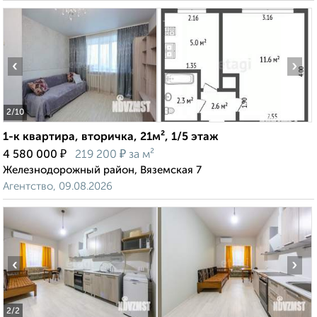
‹
›
2
/10
1-к квартира, вторичка, 21м², 1/5 этаж
₽
₽
4 580 000
219 200
за м²
Железнодорожный район, Вяземская 7
Агентство, 09.08.2026
‹
›
2
/2