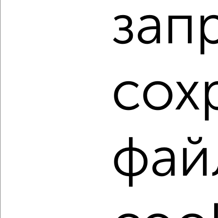
зап
Агентство, 02.08.2026
1 / 2
2
Как купить однокомнатную квартиру, в малоэтажном
сох
доме, дом не выше 5 этажей в Хабаровске на сайте
Хабаровск-недвижимость?
Используя удобную форму поиска с множеством
фильтров и сортировкой по параметрам, вы можете
подобрать для покупки однокомнатную квартиру, в
малоэтажном доме, дом не выше 5 этажей в Хабаровске.
фай
Найденные предложения: 62 объявлений, можно
посмотреть в виде списка или на карте, с описанием,
расположением, ценой и другими подробностями.
Подберите подходящую недвижимость из предложений
от собственников, риэлторов, застройщиков и агенств
недвижимости, связаться с ними можно по телефону или