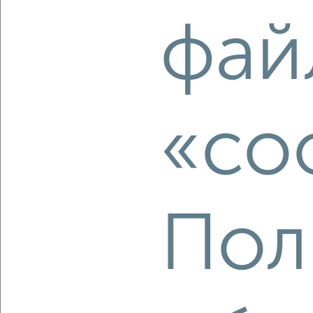
2
/2
фай
1-к квартира, вторичка, 31м², 3/3 этаж
₽
₽
3 190 000
102 000
за м²
Индустриальный район, проспект 60-летия Октября 1А
Агентство, 06.08.2026
«co
‹
›
2
/10
Пол
1-к квартира, вторичка, 32м², 5/5 этаж
₽
₽
3 900 000
122 700
за м²
Краснофлотский район, мкр. База КАФ, Майская 35
Агентство, 06.08.2026