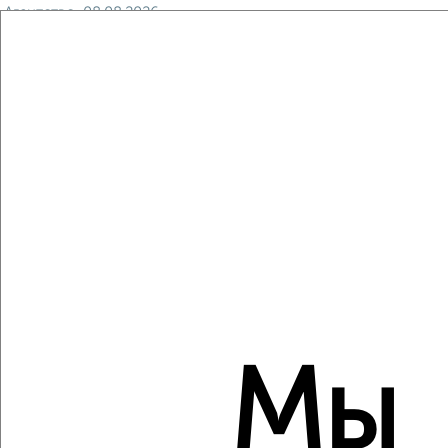
Агентство, 08.08.2026
Виртуальные 3D-туры по музеям и объектам
культуры
‹
›
2
/2
1-к квартира, вторичка, 32м², 1/5 этаж
₽
₽
4 050 000
126 600
за м²
Железнодорожный район, мкр. Овощесовхоз,
Мы
Краснодарская 31А
Агентство, 08.08.2026