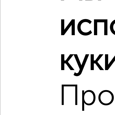
исп
‹
›
2
/10
1-к квартира, вторичка, 30м², 1/5 этаж
₽
₽
4 700 000
154 700
за м²
куки
Индустриальный район, Молдавский переулок 1
Агентство, 08.08.2026
Про
‹
›
2
/2
1-к квартира, вторичка, 28м², 1/3 этаж