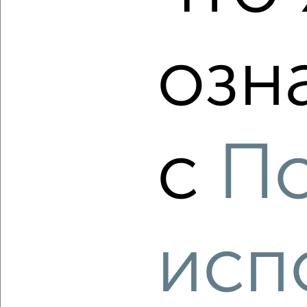
Агентство, 06.08.2026
озн
‹
›
2
/2
с
П
1-к квартира, вторичка, 21м², 3/5 этаж
₽
₽
3 800 000
181 900
за м²
Индустриальный район, Молдавский переулок 9
Агентство, 06.08.2026
исп
‹
›