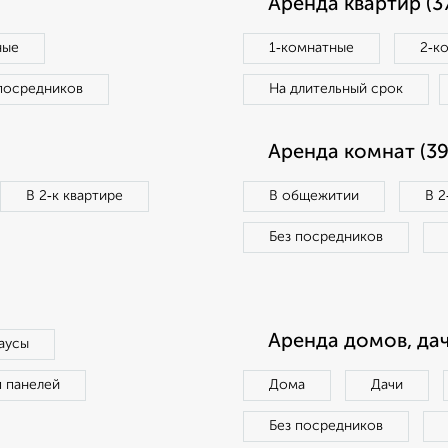
Аренда квартир (3
ные
1‑комнатные
2‑к
посредников
На длительный срок
Аренда комнат (39
В 2‑к квартире
В общежитии
В 2
Без посредников
Аренда домов, дач
аусы
п панелей
Дома
Дачи
Без посредников