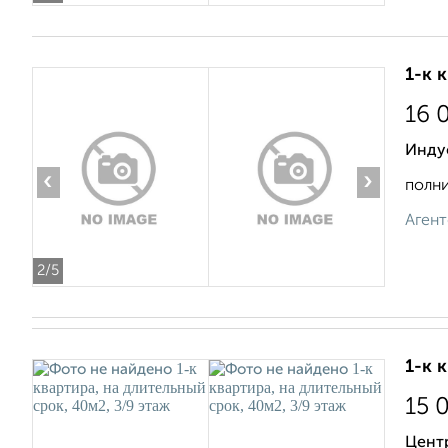
1-к 
16 
Индус
‹
›
полни
Агент
2
/5
1-к 
15 
Цент