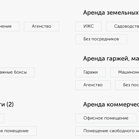
Аренда земельных 
чения
Агенство
ИЖС
Садоводст
Без посредников
Аренда гаржей, м
ражные боксы
Гаражи
Машиноме
Агенство
Без по
 (2)
Аренда коммерчес
Офисное помещение
ое помещение
Помещение свободного н