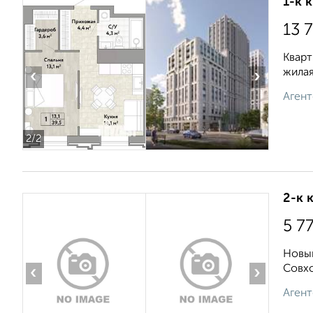
1-к 
13 
Кварт
жилая
‹
›
Агент
2
/2
2-к 
5 7
Новый
Совхо
‹
›
Агент