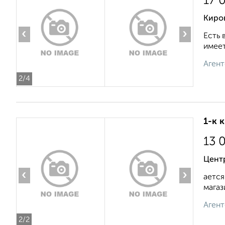
17 
Киро
‹
›
Есть 
имеет
Агент
2
/4
1-к 
13 
Цент
‹
›
ается
магаз
Агент
2
/2