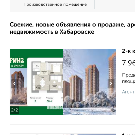
Производственное помещение
Свежие, новые объявления о продаже, а
недвижимость в Хабаровске
2-к 
7 9
Прода
площа
‹
›
Агент
2
/2