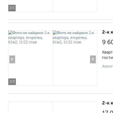
2
/1
2-к 
9 6
Кварт
гости
‹
›
Агент
2
/2
2-к 