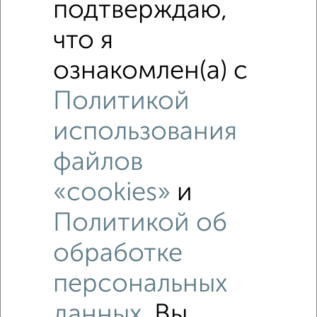
подтверждаю,
что я
ознакомлен(а) с
Политикой
использования
файлов
Рядом, с меньшей ценой
«cookies»
и
Недалеко от Мирная 10 с ценой ниже
Политикой об
обработке
1-к квартиры
Поиск по схожим параметрам:
персональных
Железнодорожный район
на улице Мирная
данных
. Вы