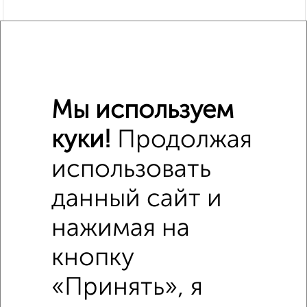
Мы используем
куки!
Продолжая
использовать
Похожие предложения рядом
1‑комнатные квартиры недалеко от Мирная 10
данный сайт и
нажимая на
кнопку
«Принять», я