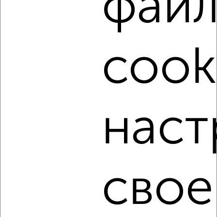
фай
‹
›
cook
2
/5
1-к квартира, на длительный срок, 35м², 3/5 этаж
₽
15 000
в месяц
Краснофлотский район, мкр. База КАФ, Адмиральская 25
Агентство, 06.08.2026
наст
‹
›
свое
2
/4
1-к квартира, на длительный срок, 35м², 3/9 этаж
₽
11 000
в месяц