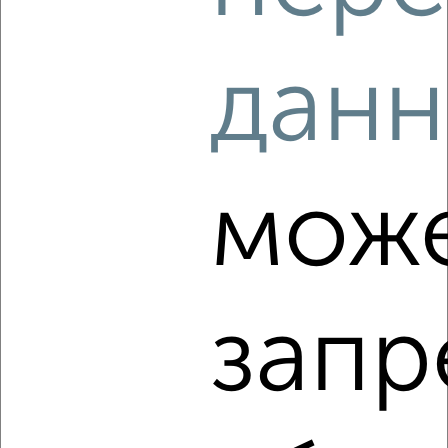
2
/2
данн
1-к квартира, на длительный срок, 36м², 2/5 этаж
₽
13 000
в месяц
Центральный район, Дикопольцева 42
Агентство, 06.08.2026
мож
‹
›
запр
2
/3
1-к квартира, на длительный срок, 45м², 3/10 этаж
₽
19 500
в месяц
Индустриальный район, Шеронова 3
Агентство, 06.08.2026