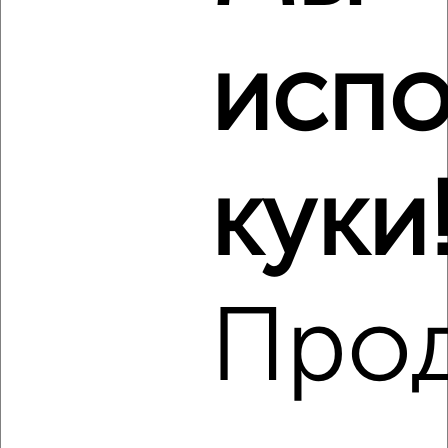
Кировский район, Лейтенанта Шмидта 40
Агентство, 06.08.2026
испо
Виртуальные 3D-туры по музеям и объектам
культуры
куки
‹
›
2
/2
Про
1-к квартира, на длительный срок, 40м², 4/9 этаж
₽
13 000
в месяц
Центральный район, Кооперативная 5
Агентство, 06.08.2026