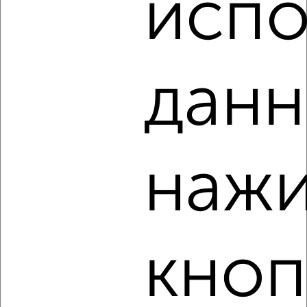
испо
‹
›
данн
2
/2
1-к квартира, на длительный срок, 36м², 3/5 этаж
₽
13 500
в месяц
Индустриальный район, Ватутина 18
нажи
Агентство, 06.08.2026
‹
›
кноп
2
/3
1-к квартира, на длительный срок, 40м², 3/16 этаж