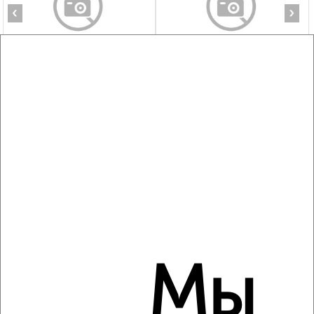
‹
›
2
/5
1-к квартира, на длительный срок, 40м², 6/10 этаж
₽
14 000
в месяц
Центральный район, Войкова 8
Агентство, 06.08.2026
‹
›
2
/4
Мы
1-к квартира, на длительный срок, 36м², 5/7 этаж
₽
18 000
в месяц