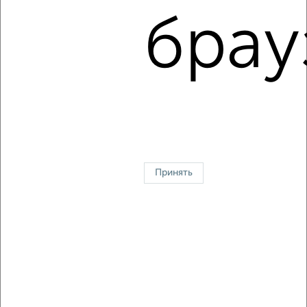
Кировский район, Фоломеева 8
брау
Агентство, 06.08.2026
1 / 7
2
↑ НАВЕРХ К МЕНЮ
Однокомнатные
Двухкомнатные
3‑комнатные
Квартиры студии
Без посредников
На длительный срок
На сутки
Без мебели
Принять
Контакты
Политика конфиденциальности
Пользовательское соглашение
Хабаровск, улица Серова
© 2015–2026
Сайт-доска объявлений недвижимости
О проекте
Реклама на портале
Новости
Статьи
Блог
Риэлторы
Агентства
Застройщики
Ипотечный калькулятор
Консультации по недвижимости
Разместить объявление
Скачать приложение
Соцсети (vk.com | t.me | dzen.ru)