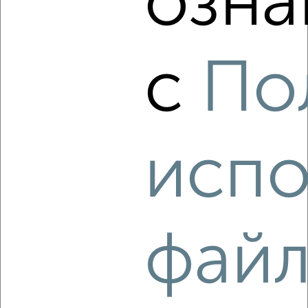
озна
‹
›
2
/4
с
По
1-к квартира, на длительный срок, 40м², 5/16 этаж
₽
14 000
в месяц
Кировский район, Калинина 123
Агентство, 06.08.2026
испо
‹
›
фай
2
/2
1-к квартира, на длительный срок, 36м², 3/5 этаж
₽
13 000
в месяц
Центральный район, Московская 3