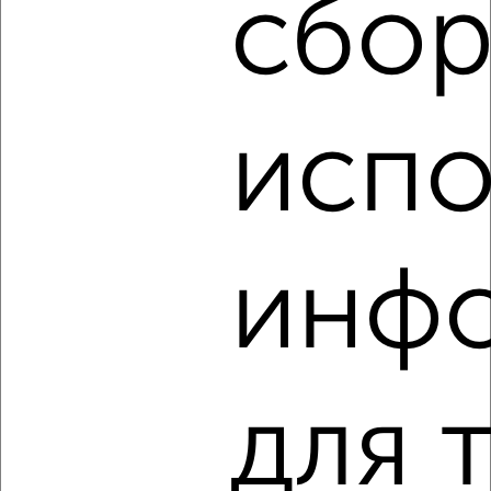
сбор
‹
›
испо
2
/6
1-к квартира, на длительный срок, 45м², 3/12 этаж
₽
19 500
в месяц
Центральный район, Войкова 6
инф
Агентство, 06.08.2026
‹
›
для 
2
/5