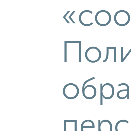
Агентство, 06.08.2026
«coo
‹
›
Поли
2
/3
1-к квартира, на длительный срок, 40м², 3/10 этаж
₽
13 000
в месяц
обра
Индустриальный район, мкр. Флегонтова, Краснореченская
161А
Агентство, 06.08.2026
перс
‹
›