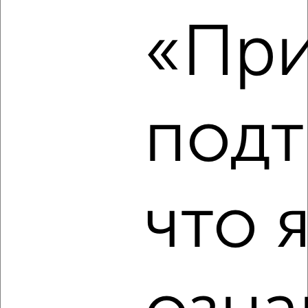
₽
14 000
в месяц
«При
Кировский район, ЖК Амурские Зори - 4, Советская 10
Агентство, 06.08.2026
подт
‹
›
2
/2
1-к квартира, на длительный срок, 40м², 3/10 этаж
что 
₽
15 000
в месяц
Железнодорожный район, Санитарная 19
Агентство, 06.08.2026