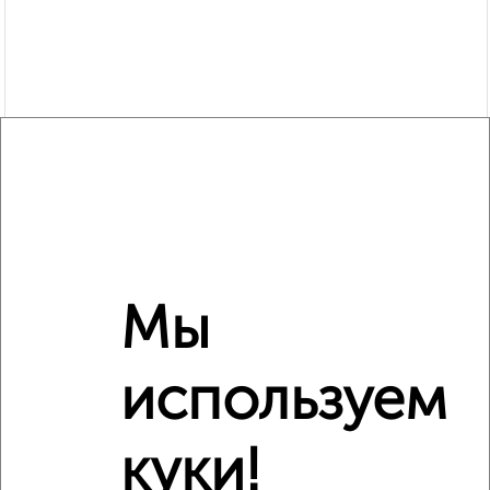
Мы
Рядом, с меньшей ценой
Недалеко от Дикопольцева 42 с ценой ниже
используем
куки!