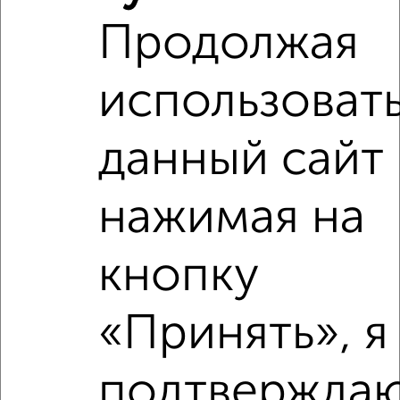
‹
›
Продолжая
2
/5
использоват
1-к квартира, на длительный срок, 35м², 3/5 этаж
₽
11 000
в месяц
Центральный район, Дикопольцева 45
данный сайт 
Агентство, 06.08.2026
нажимая на
‹
›
кнопку
2
/10
«Принять», я
1-к квартира, на длительный срок, 40м², 10/14 этаж
₽
9 000
в месяц
подтверждаю
Центральный район, Волочаевская 124