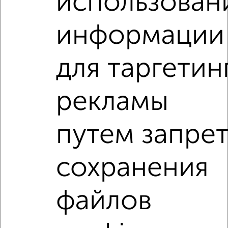
использован
₽
9 000
в месяц
Центральный район, Кустарный переулок 6
информации
Собственник, 05.08.2026
для таргетин
1-к квартиры
Поиск по схожим параметрам:
рекламы
на улице Дикопольцева
С холодильником
С мебелью
Со стиральной машиной
путем запре
С посудомоечной машиной
С бытовой техникой
С телевизором
С телефоном
С интернетом
сохранения
С кондиционером
Можно с ребенком
Можно с животными
с хорошим ремонтом
файлов
не первый этаж
не последний этаж
в малоэтажном доме
с балконом