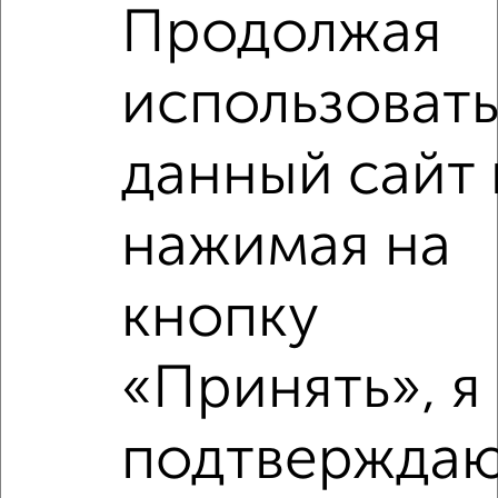
Продолжая
2
/5
2-к квартира, на длительный срок, 51м², 2/10 этаж
₽
16 000
в месяц
использоват
Центральный район, Лермонтова 52
Агентство, 07.08.2026
данный сайт 
нажимая на
‹
›
кнопку
2
/4
2-к квартира, на длительный срок, 36м², 2/5 этаж
«Принять», я
₽
16 000
в месяц
Кировский район, Лизы Чайкиной 2
подтверждаю
Агентство, 07.08.2026