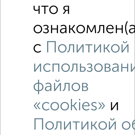
что я
‹
›
ознакомлен(а
2
/2
с
Политикой
2-к квартира, на длительный срок, 55м², 4/9 этаж
₽
16 000
в месяц
использован
Железнодорожный район, Вяземская 9
Агентство, 07.08.2026
файлов
«cookies»
и
‹
›
Политикой о
2
/3