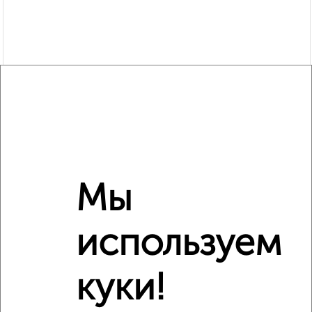
Рядом, с меньшей ценой
Мы
Недалеко от Первомайская 12 с ценой ниже
используем
‹
›
куки!