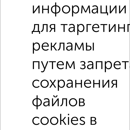
Агентство, 06.08.2026
информации
2-к квартиры
для таргетин
Поиск по схожим параметрам:
Кировский район
на улице Первомайская
рекламы
С холодильником
С мебелью
путем запрет
Со стиральной машиной
С бытовой техникой
С телевизором
С интернетом
Можно с ребенком
сохранения
Можно с животными
с хорошим ремонтом
не первый этаж
не последний этаж
файлов
в малоэтажном доме
с балконом
c большой кухней
с центральным отоплением
cookies в
Цена до 20 000 в мес.
площадью до 50 м²