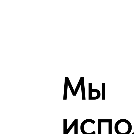
‹
›
2
/3
2-к квартира, на длительный срок, 65м², 7/12 этаж
₽
16 000
в месяц
Железнодорожный район, Саратовская 4А
Агентство, 07.08.2026
Мы
‹
›
испо
2
/4
2-к квартира, на длительный срок, 45м², 4/10 этаж