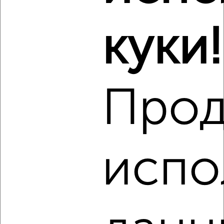
₽
16 000
в месяц
Кировский район, Лейтенанта Шмидта 4
Агентство, 06.08.2026
куки!
Виртуальные 3D-туры по музеям и объектам
культуры
Прод
‹
›
испо
2
/7
2-к квартира, на длительный срок, 65м², 8/14 этаж
₽
14 000
в месяц
Железнодорожный район, Карла Маркса 143Г
Агентство, 06.08.2026