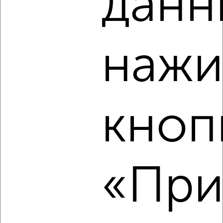
данн
‹
›
нажи
2
/7
2-к квартира, на длительный срок, 40м², 5/8 этаж
₽
14 000
в месяц
кноп
Центральный район, Волочаевская 153
Агентство, 06.08.2026
«При
‹
›
2
/7