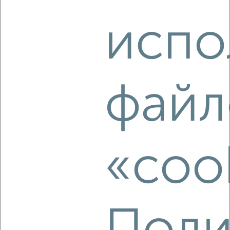
‹
›
испо
2
/3
2-к квартира, на длительный срок, 55м², 5/10 этаж
₽
16 000
в месяц
файл
Центральный район, Калинина 14
Агентство, 05.08.2026
«coo
‹
›
2
/4
2-к квартира, на длительный срок, 48м², 3/10 этаж
₽
17 000
в месяц