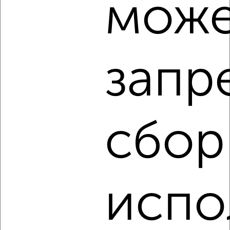
може
2
/3
2-к квартира, на длительный срок, 65м², 5/17 этаж
₽
16 000
в месяц
запр
Кировский район, Знамёнщикова 10
Агентство, 04.08.2026
сбор
‹
›
2
/4
испо
2-к квартира, на длительный срок, 48м², 2/4 этаж
₽
18 000
в месяц
Центральный район, Комсомольская 85
Агентство, 03.08.2026