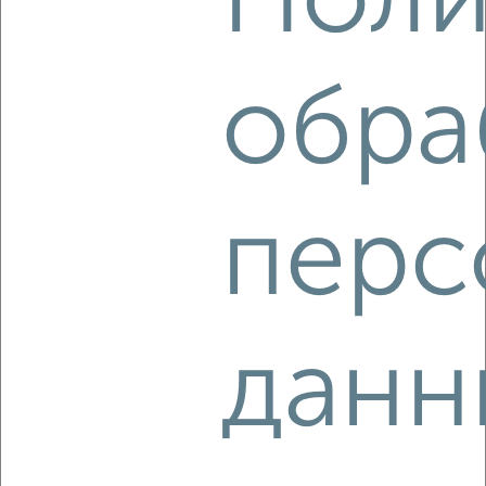
Поли
Центральный район, Кооперативная 5
Агентство, 05.08.2026
обра
‹
›
перс
2
/4
2-к квартира, на длительный срок, 48м², 4/5 этаж
₽
17 000
в месяц
Центральный район, Лермонтова 13
Агентство, 05.08.2026
данн
‹
›