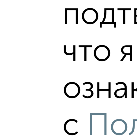
подт
2-к квартира, на длительный срок, 65м², 7/14 этаж
₽
14 000
в месяц
Центральный район, мкр. Подгаева, Подгаева 6
Агентство, 06.08.2026
что я
‹
›
озна
2
/5
2-к квартира, на длительный срок, 60м², 6/12 этаж
₽
15 000
в месяц
Центральный район, Ленинградская 37
Агентство, 06.08.2026
с
По