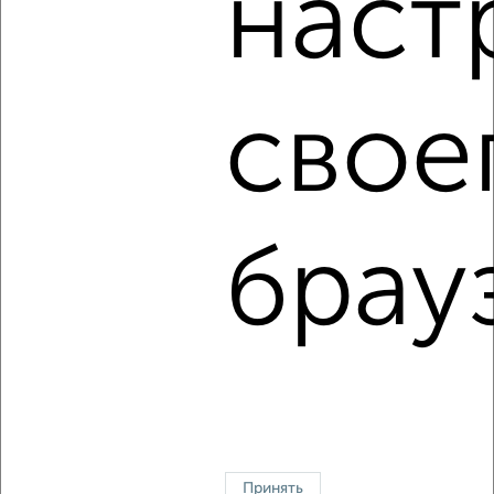
наст
‹
›
свое
2
/4
2-к квартира, на длительный срок, 48м², 3/5 этаж
₽
17 000
в месяц
Краснофлотский район, мкр. Северный, Профессора М.П.
Даниловского 19
брау
Агентство, 01.08.2026
1 / 1
↑ НАВЕРХ К МЕНЮ
Однокомнатные
Двухкомнатные
3‑комнатные
Квартиры студии
Без посредников
На длительный срок
На сутки
Без мебели
Принять