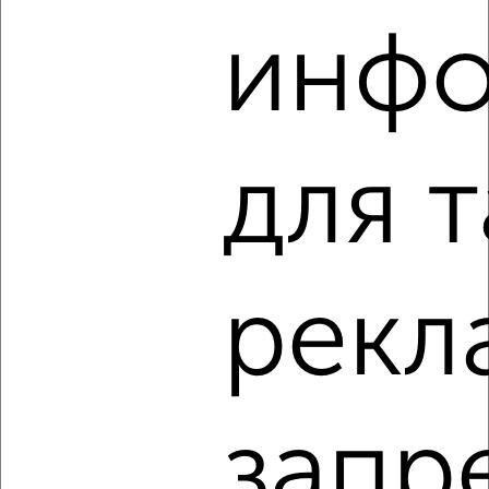
инф
‹
›
для 
2
/5
2-к квартира, на длительный срок, 60м², 4/14 этаж
₽
16 000
в месяц
Центральный район, Мухина 7А
Агентство, 03.08.2026
рекл
‹
›
запр
2
/9