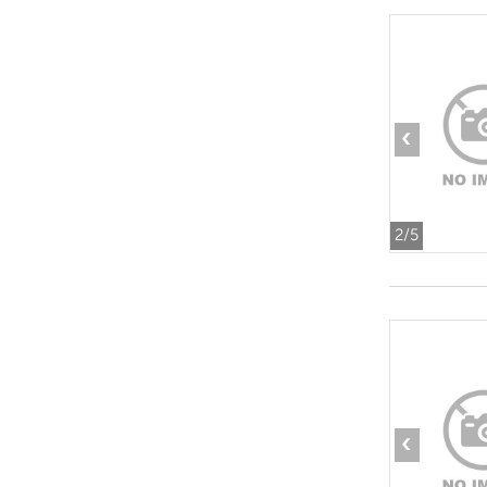
‹
2
/5
‹