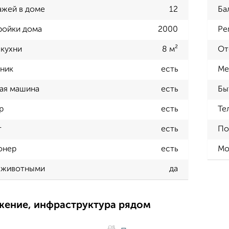
ажей в доме
12
Ба
ройки дома
2000
Ре
кухни
8 м²
От
ник
есть
Ме
ая машина
есть
Бы
р
есть
Те
т
есть
По
онер
есть
Мо
 животными
да
жение, инфраструктура рядом