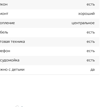
лкон
есть
монт
хороший
опление
центральное
бель
есть
товая техника
есть
лефон
есть
судомойка
есть
жно с детьми
да