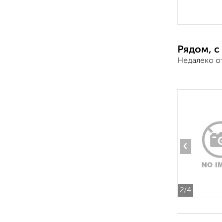
Рядом, с
Недалеко о
‹
2
/4