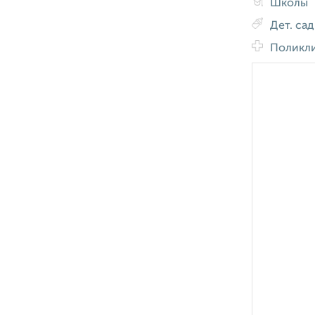
Школы
Дет. са
Поликл