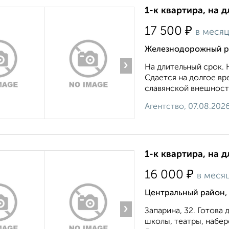
1-к квартира, на 
₽
17 500
в меся
Железнодорожный ра
›
На длительный срок. 
Сдается на долгое в
славянской внешности
Агентство, 07.08.202
1-к квартира, на д
₽
16 000
в меся
Центральный район, 
›
Запарина, 32. Готова
школы, театры, набер