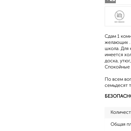
Сдам 1 ком
желающих . 
школа. Для
имеется хол
доска, утюг
Спокойные с
По всем во
семьдесят т
БЕЗОПАСН
Количест
Общая п