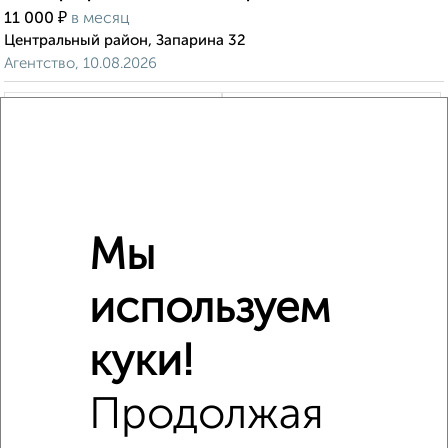
₽
11 000
в месяц
Центральный район, Запарина 32
Агентство, 10.08.2026
‹
›
2
/6
Мы
2-к квартира, на длительный срок, 51м², 4/10 этаж
используем
₽
16 000
в месяц
Индустриальный район, Волочаевская 107
Агентство, 09.08.2026
куки!
Продолжая