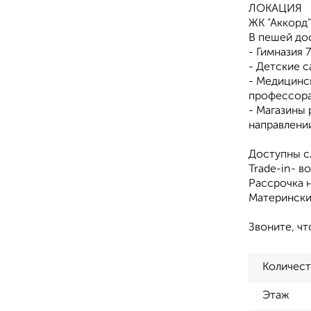
ЛОКАЦИЯ
ЖК "Аккорд
В пешей до
- Гимназия 
- Детские с
- Медицинс
профессора
- Магазины 
направлении
Доступны 
Trade-in- в
Рассрочка н
Матерински
Звоните, чт
Количест
Этаж