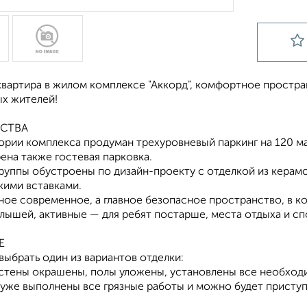
квартира в жилом комплексе "Аккорд", комфортное простр
х жителей!
СТВА
тории комплекса продуман трехуровневый паркинг на 120 м
ена также гостевая парковка.
группы обустроены по дизайн-проекту с отделкой из керам
кими вставками.
ное современное, а главное безопасное пространство, в к
лышей, активные — для ребят постарше, места отдыха и сп
Е
ыбрать один из вариантов отделки:
: стены окрашены, полы уложены, установлены все необхо
: уже выполнены все грязные работы и можно будет прист