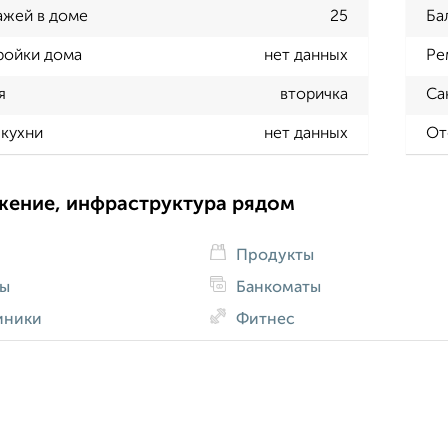
ажей в доме
25
Ба
ройки дома
нет данных
Ре
я
вторичка
Са
кухни
нет данных
От
жение, инфраструктура рядом
Продукты
ды
Банкоматы
иники
Фитнес