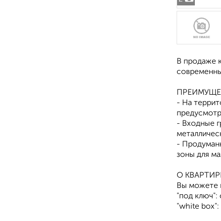
В продаже 
современны
ПРЕИМУЩЕ
- На терри
предусмотр
- Входные 
металличес
- Продуман
зоны для ма
О КВАРТИР
Вы можете в
"под ключ"
"white box"