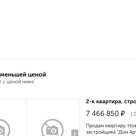
 меньшей ценой
т с ценой ниже
2-к квартира, стр
₽
7 466 850
13
Продам квартиру. Но
застройщика "Дом Арт
›