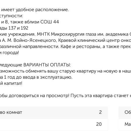
" имеет удобное расположение.
ступности:
7 и 8, также вблизи СОШ 44
ады 137 и 192
кие учреждения. МНТК Микрохирургия глаза им. академика 
 А. М. Войно-Ясенецкого, Краевой клинический центр онко
различной направленности. Кафе и рестораны, а также пре
 города!
следующие ВАРИАНТЫ ОПЛАТЫ:
озможность обменять вашу старую квартиру на новую в наш
а 1 год до ввода в эксплуатацию.
й капитал!
обы договориться на просмотр! Пусть эта квартира станет 
во комнат
2
Об
20
Ма