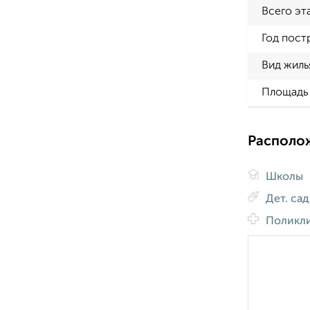
Всего эт
Год пост
Вид жиль
Площадь 
Располо
Школы
Дет. са
Поликл