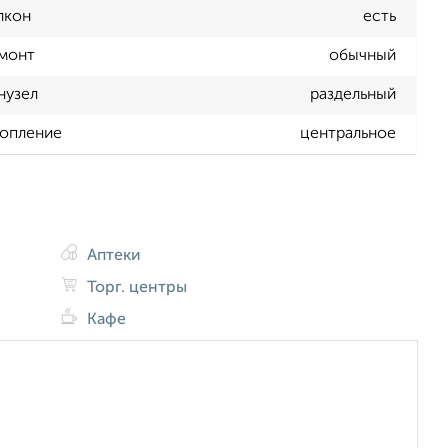
лкон
есть
монт
обычный
нузел
раздельный
опление
центральное
Аптеки
Торг. центры
Кафе