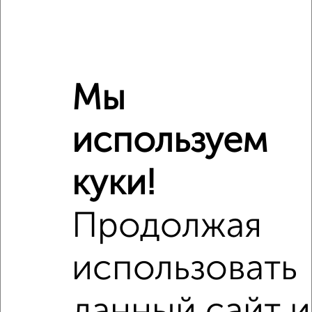
Мы
используем
куки!
Рядом, с меньшей ценой
Продолжая
Недалеко от с ценой ниже
использовать
‹
›