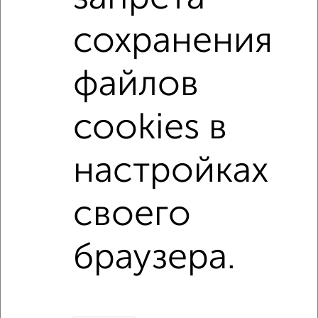
3-к квартиры
Поиск по схожим параметрам:
сохранения
не первый этаж
не последний этаж
с балконом
файлов
с центральным отоплением
в строящихся домах
в новостройках
в панельном доме
cookies в
с раздельным санузлом
площадью до 70 м²
настройках
↑ НАВЕРХ К МЕНЮ
своего
Однокомнатные
Двухкомнатные
Трехкомнатные
4‑комнатные
Квартиры студии
От застройщика
Без посредников
Вторичное жилье
В новостройке
В строящемся доме
В новом доме
браузера.
Контакты
Политика конфиденциальности
Пользовательское соглашение
Хабаровск, улица Серова
© 2015–2026
Сайт-доска объявлений недвижимости
О проекте