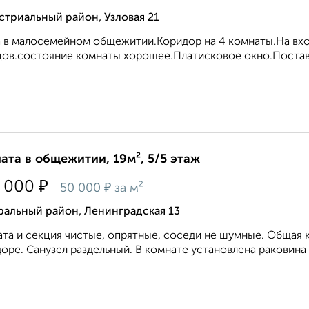
триальный район, Узловая 21
 в малосемейном общежитии.Коридор на 4 комнаты.На вход
ов.состояние комнаты хорошее.Платисковое окно.Поставле
ата в общежитии, 19м², 5/5 этаж
₽
 000
₽
50 000
за м²
ральный район, Ленинградская 13
та и секция чистые, опрятные, соседи не шумные. Общая к
оре. Санузел раздельный. В комнате установлена раковина с