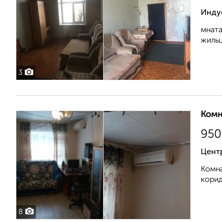
Индус
мната
жильц
3
Комн
950
Цент
Комна
корид
8