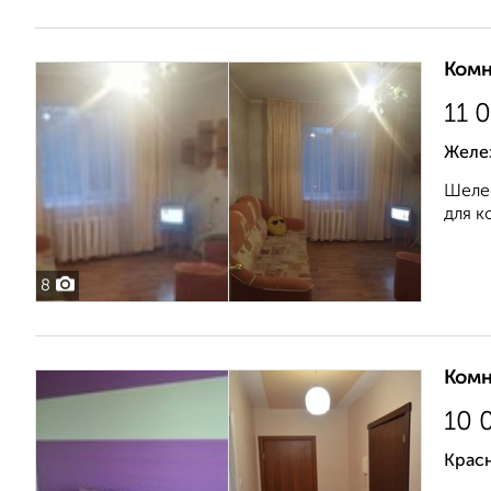
Комн
11 
Желе
Шелес
для к
8
Комн
10 
Крас