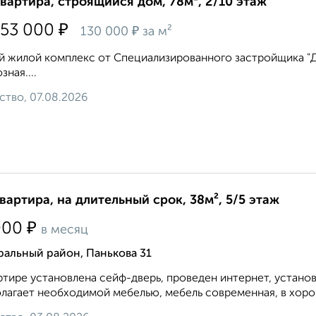
квартира, строящийся дом, 78м², 2/10 этаж
₽
153 000
₽
130 000
за м²
 жилой комплекс от Специализированного застройщика "Дом
зная....
ство, 07.08.2026
квартира, на длительный срок, 38м², 5/5 этаж
₽
000
в месяц
альный район, Панькова 31
ртире установлена сейф-дверь, проведен интернет, устано
лагает необходимой мебелью, мебель современная, в хорош