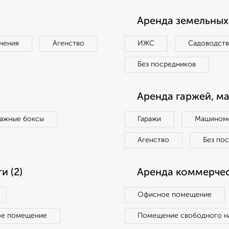
Аренда земельных 
чения
Агенство
ИЖС
Садоводст
Без посредников
Аренда гаржей, м
ражные боксы
Гаражи
Машиноме
Агенство
Без по
 (2)
Аренда коммерчес
Офисное помещение
ое помещение
Помещение свободного н