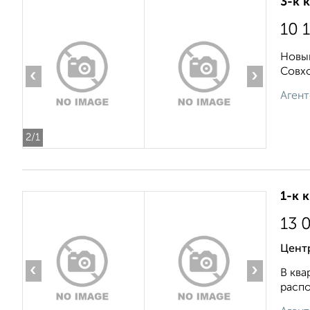
3-к 
10 
Новый
Совхо
‹
›
Агент
2
/1
1-к 
13 
Центр
‹
›
В ква
распо