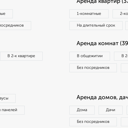
Аренда квартир (3
ные
1‑комнатные
2‑к
посредников
На длительный срок
Аренда комнат (39
В 2‑к квартире
В общежитии
В 2
Без посредников
Аренда домов, дач
аусы
п панелей
Дома
Дачи
Без посредников