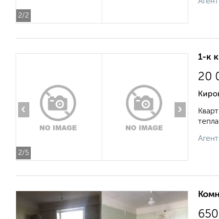
Агент
2
/2
1-к 
20 
Киров
‹
›
Кварт
тепла
Агент
2
/5
Комн
650