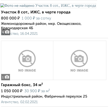
Участок 8 сот., ИЖС, в черте города
₽
₽
800 000
1 000
за сотку
Железнодорожный район, мкр. Овощесовхоз,
Краснодарская 4Б
6
Агентство, 16.04.2021
1
Гаражный бокс, 34 м²
₽
₽
1 050 000
30 900
за м²
Индустриальный район, Фабричный переулок 25
Агентство, 02.02.2021