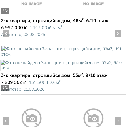
2
/2
2-к квартира, строящийся дом, 48м², 6/10 этаж
₽
₽
6 997 000
144 500
за м²
‹
›
Агентство, 08.08.2026
3-к квартира, строящийся дом, 55м², 9/10 этаж
₽
₽
7 209 562
131 300
за м²
2
/1
Агентство, 01.08.2026
‹
›