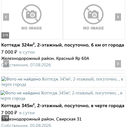
‹
›
2
/9
Коттедж 324м², 2-этажный, посуточно, 6 км от города
₽
7 000
в сутки
Железнодорожный район, Красный Яр 60А
‹
›
Собственник, 07.08.2026
Коттедж 345м², 2-этажный, посуточно, в черте города
₽
7 000
в сутки
2
/8
Железнодорожный район, Свирская 31
Собственник, 05.08.2026