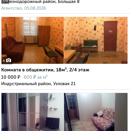
2
/2
Железнодорожный район, Большая 8
Агентство, 05.08.2026
4
Комната в общежитии, 18м², 2/4 этаж
₽
₽
10 000
600
за м²
Индустриальный район, Узловая 21