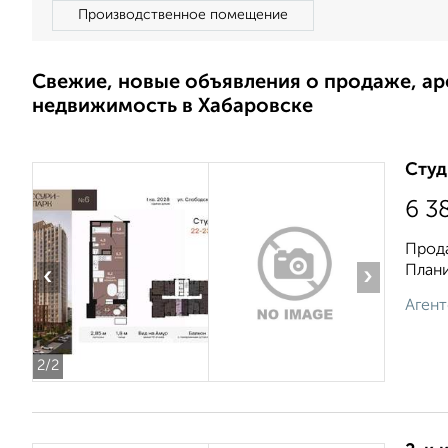
Производственное помещение
Свежие, новые объявления о продаже, а
недвижимость в Хабаровске
Студ
6 3
Прода
Плани
‹
›
Агент
2
/2