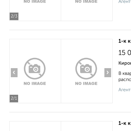
Агент
2
/3
1-к 
15 
Киров
‹
›
В ква
распо
Агент
2
/1
1-к 