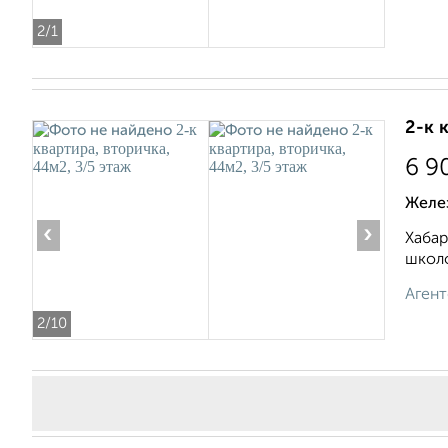
2
/1
2-к 
6 9
Желе
‹
›
Хабар
школо
Агент
2
/10