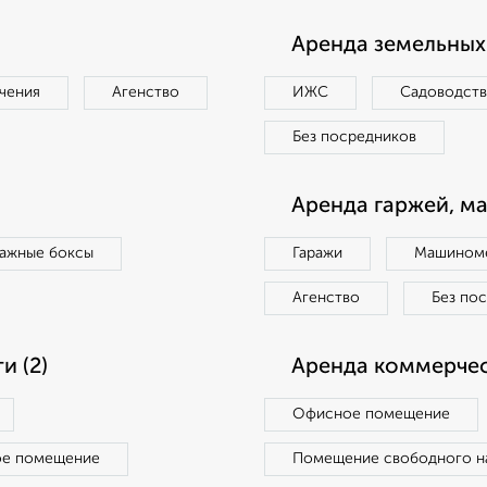
Аренда земельных 
чения
Агенство
ИЖС
Садоводст
Без посредников
Аренда гаржей, м
ражные боксы
Гаражи
Машиноме
Агенство
Без по
 (2)
Аренда коммерчес
Офисное помещение
ое помещение
Помещение свободного н