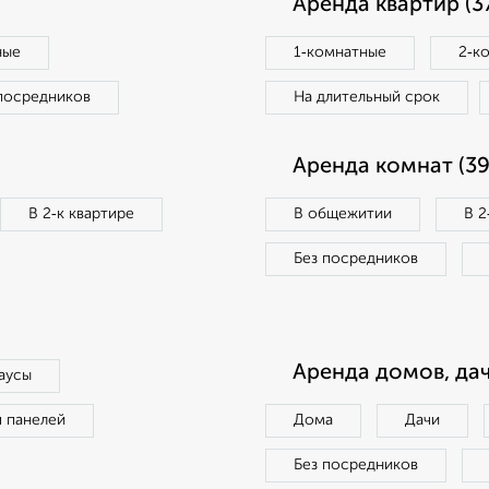
Аренда квартир (3
ные
1‑комнатные
2‑к
посредников
На длительный срок
Аренда комнат (39
В 2‑к квартире
В общежитии
В 2
Без посредников
Аренда домов, дач
аусы
п панелей
Дома
Дачи
Без посредников