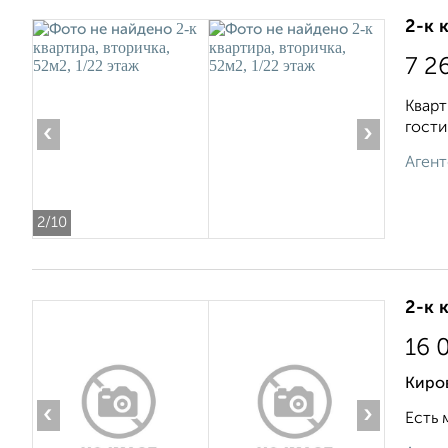
2-к 
7 2
Кварт
гости
‹
›
Агент
2
/10
2-к 
16 
Киро
‹
›
Есть 