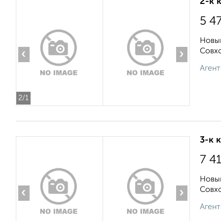
2-к 
5 4
Новый
Совхо
‹
›
Агент
2
/1
3-к 
7 4
Новый
Совхо
‹
›
Агент