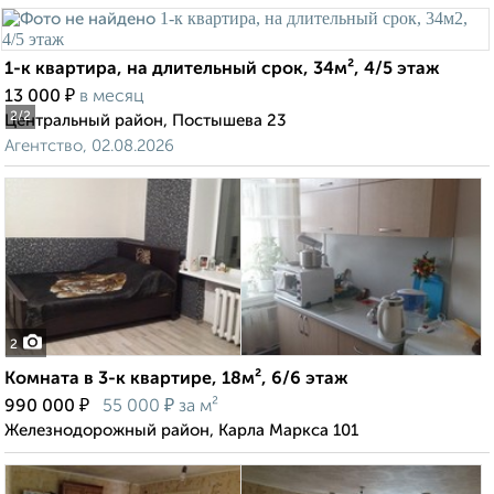
1-к квартира, на длительный срок, 34м², 4/5 этаж
₽
13 000
в месяц
2
/2
Центральный район, Постышева 23
Агентство, 02.08.2026
2
Комната в 3-к квартире, 18м², 6/6 этаж
₽
₽
990 000
55 000
за м²
Железнодорожный район, Карла Маркса 101