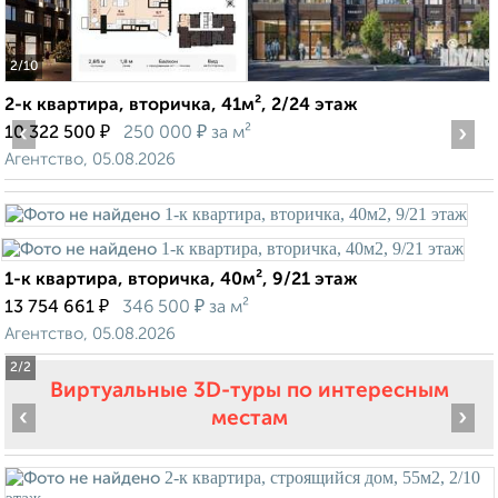
2
/10
2-к квартира, вторичка, 41м², 2/24 этаж
‹
₽
₽
›
10 322 500
250 000
за м²
Агентство, 05.08.2026
1-к квартира, вторичка, 40м², 9/21 этаж
₽
₽
13 754 661
346 500
за м²
Агентство, 05.08.2026
2
/2
Виртуальные 3D-туры по интересным
‹
›
местам