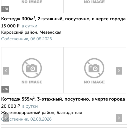
2
/8
Коттедж 300м², 2-этажный, посуточно, в черте города
₽
15 000
в сутки
Кировский район, Мезенская
Собственник, 06.08.2026
‹
›
2
/6
Коттедж 555м², 3-этажный, посуточно, в черте города
₽
20 000
в сутки
Железнодорожный район, Благодатная
‹
›
Собственник, 02.08.2026