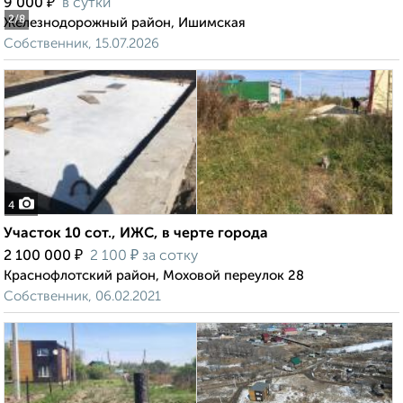
₽
9 000
в сутки
2
/8
Железнодорожный район, Ишимская
Собственник, 15.07.2026
4
Участок 10 сот., ИЖС, в черте города
₽
₽
2 100 000
2 100
за сотку
Краснофлотский район, Моховой переулок 28
Собственник, 06.02.2021