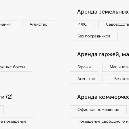
Аренда земельных 
чения
Агенство
ИЖС
Садоводст
Без посредников
Аренда гаржей, м
ражные боксы
Гаражи
Машиноме
Агенство
Без по
 (2)
Аренда коммерчес
Офисное помещение
ое помещение
Помещение свободного н