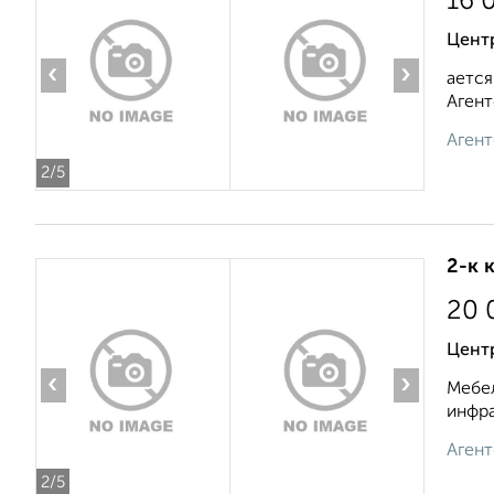
16 
Цент
‹
›
ается
Агент
Агент
2
/5
2-к 
20 
Цент
‹
›
Мебел
инфра
Агент
2
/5