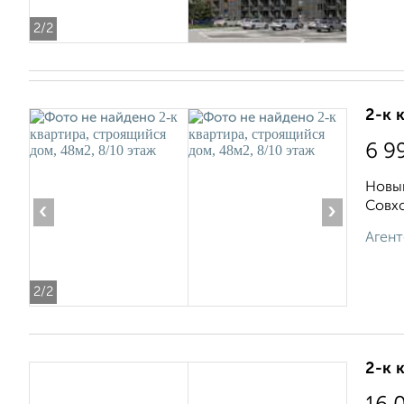
2
/2
2-к 
6 9
Новый
Совхо
‹
›
Агент
2
/2
2-к 