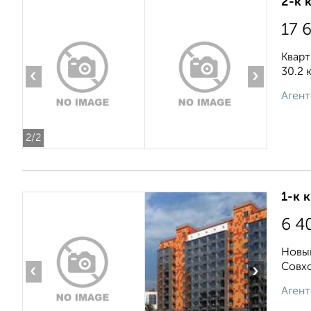
2-к 
17 
Кварт
30.2 
‹
›
Агент
2
/2
1-к 
6 4
Новый
Совхо
‹
›
Агент