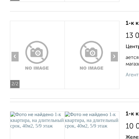
1-к 
13 
Цент
‹
›
ается
магаз
Агент
2
/2
1-к 
10 
Желе