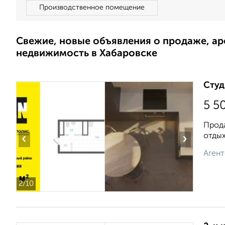
Производственное помещение
Свежие, новые объявления о продаже, а
недвижимость в Хабаровске
Студ
5 5
Прода
отдых
‹
›
Агент
2
/10