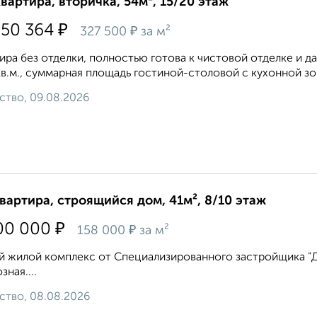
квартира, вторичка, 54м², 15/20 этаж
₽
650 364
₽
327 500
за м²
ира без отделки, полностью готова к чистовой отделке и д
кв.м., суммарная площадь гостиной-столовой с кухонной зоно
ство, 09.08.2026
квартира, строящийся дом, 41м², 8/10 этаж
₽
00 000
₽
158 000
за м²
 жилой комплекс от Специализированного застройщика "ДВ 
зная....
ство, 08.08.2026