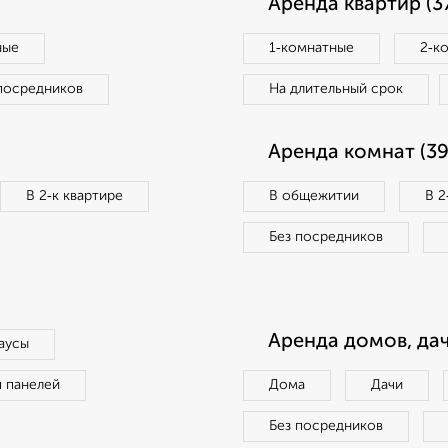
Аренда квартир (3
ные
1‑комнатные
2‑к
посредников
На длительный срок
Аренда комнат (39
В 2‑к квартире
В общежитии
В 2
Без посредников
Аренда домов, дач
аусы
п панелей
Дома
Дачи
Без посредников