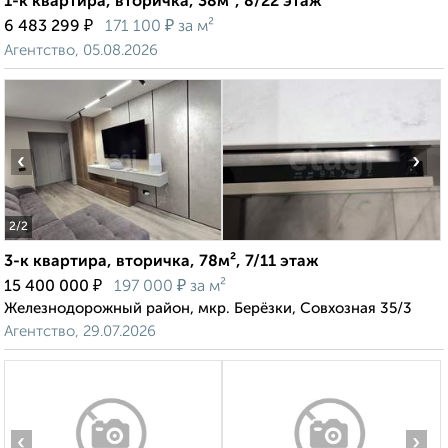
1-к квартира, вторичка, 38м², 8/22 этаж
₽
₽
6 483 299
171 100
за м²
Агентство, 05.08.2026
‹
›
2
/2
3-к квартира, вторичка, 78м², 7/11 этаж
₽
₽
15 400 000
197 000
за м²
Железнодорожный район, мкр. Берёзки, Совхозная 35/3
Агентство, 29.07.2026
‹
›