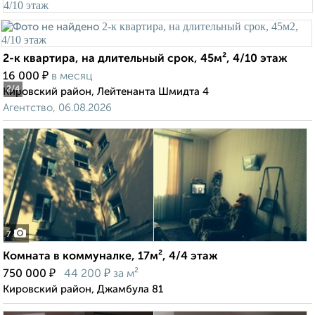
2-к квартира, на длительный срок, 45м², 4/10 этаж
₽
16 000
в месяц
2
/4
Кировский район, Лейтенанта Шмидта 4
Агентство, 06.08.2026
7
Комната в коммуналке, 17м², 4/4 этаж
₽
₽
750 000
44 200
за м²
Кировский район, Джамбула 81