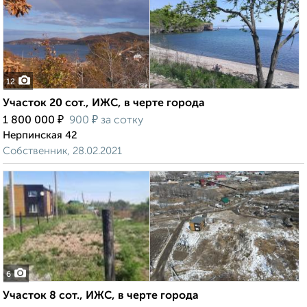
12
Участок 20 сот., ИЖС, в черте города
₽
₽
1 800 000
900
за сотку
Нерпинская 42
Собственник, 28.02.2021
6
Участок 8 сот., ИЖС, в черте города