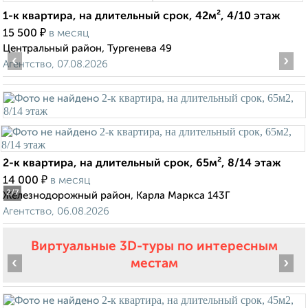
1-к квартира, на длительный срок, 42м², 4/10 этаж
₽
15 500
в месяц
Центральный район, Тургенева 49
‹
›
Агентство, 07.08.2026
2-к квартира, на длительный срок, 65м², 8/14 этаж
₽
14 000
в месяц
2
/7
Железнодорожный район, Карла Маркса 143Г
Агентство, 06.08.2026
Виртуальные 3D-туры по интересным
‹
›
местам