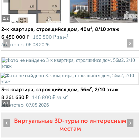
2
/2
2-к квартира, строящийся дом, 40м², 8/10 этаж
₽
₽
6 450 000
160 500
за м²
‹
›
Агентство, 06.08.2026
3-к квартира, строящийся дом, 56м², 2/10 этаж
₽
₽
8 261 630
146 800
за м²
2
/1
Агентство, 07.08.2026
Виртуальные 3D-туры по интересным
‹
›
местам