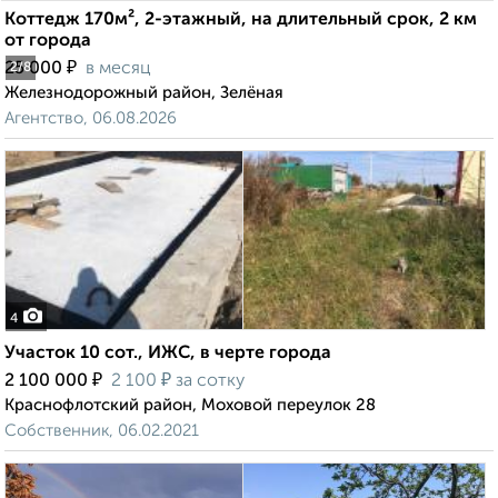
Коттедж 170м², 2-этажный, на длительный срок, 2 км
от города
₽
25 000
в месяц
2
/8
Железнодорожный район, Зелёная
Агентство, 06.08.2026
4
Участок 10 сот., ИЖС, в черте города
₽
₽
2 100 000
2 100
за сотку
Краснофлотский район, Моховой переулок 28
Собственник, 06.02.2021