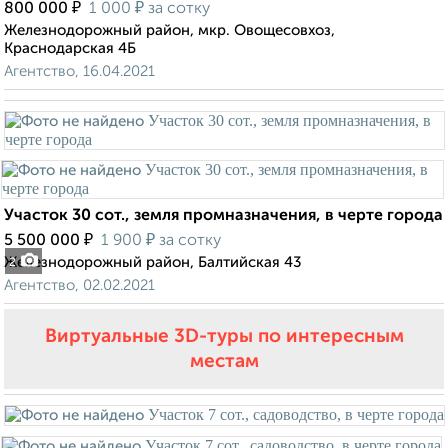
₽
₽
800 000
1 000
за сотку
Железнодорожный район, мкр. Овощесовхоз,
Краснодарская 4Б
Агентство, 16.04.2021
Участок 30 сот., земля промназначения, в черте города
₽
₽
5 500 000
1 900
за сотку
Железнодорожный район, Балтийская 43
2
Агентство, 02.02.2021
Виртуальные 3D-туры по интересным
местам