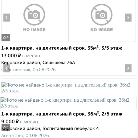
‹
›
2
/4
1-к квартира, на длительный срок, 35м², 3/5 этаж
₽
13 000
в месяц
Кировский район, Серышева 76А
‹
›
Собственник, 05.08.2026
1-к квартира, на длительный срок, 36м², 2/5 этаж
₽
9 000
в месяц
2
/3
Кировский район, Госпитальный переулок 4
Агентство, 04.08.2026