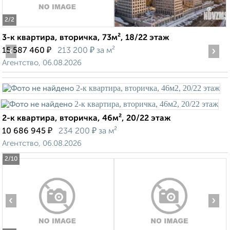
2
/2
3-к квартира, вторичка, 73м², 18/22 этаж
‹
₽
₽
›
15 587 460
213 200
за м²
Агентство, 06.08.2026
2-к квартира, вторичка, 46м², 20/22 этаж
₽
₽
10 686 945
234 200
за м²
Агентство, 06.08.2026
2
/10
‹
›