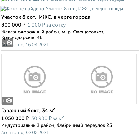
Участок 8 сот., ИЖС, в черте города
₽
₽
800 000
1 000
за сотку
Железнодорожный район, мкр. Овощесовхоз,
Краснодарская 4Б
6
Агентство, 16.04.2021
1
Гаражный бокс, 34 м²
₽
₽
1 050 000
30 900
за м²
Индустриальный район, Фабричный переулок 25
Агентство, 02.02.2021