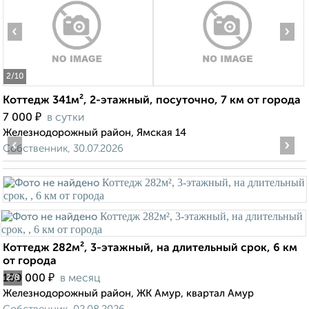
‹
›
2
/10
Коттедж 341м², 2-этажный, посуточно, 7 км от города
₽
7 000
в сутки
Железнодорожный район, Ямская 14
‹
›
Собственник, 30.07.2026
Коттедж 282м², 3-этажный, на длительный срок, 6 км
от города
₽
180 000
в месяц
2
/8
Железнодорожный район, ЖК Амур, квартал Амур