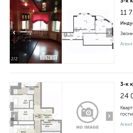
3-к 
11 
Инду
‹
›
Звони
Агент
2
/2
3-к 
24 
Кварт
гости
‹
›
Агент