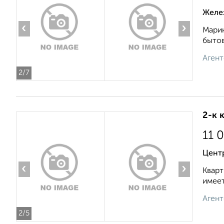
Желе
‹
›
Марин
бытов
Агент
2
/7
2-к 
11 
Цент
‹
›
Кварт
имеет
Агент
2
/5