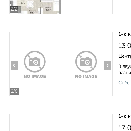
2
/2
1-к 
13 
Цент
‹
›
В дву
плани
Собст
2
/6
1-к 
17 