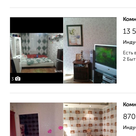
Комн
13 
Индус
Есть 
2 Быт
3
Комн
870
Инду