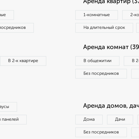
Аренда квартир (3
ные
1‑комнатные
2‑к
посредников
На длительный срок
Аренда комнат (39
В 2‑к квартире
В общежитии
В 2
Без посредников
Аренда домов, дач
аусы
п панелей
Дома
Дачи
Без посредников