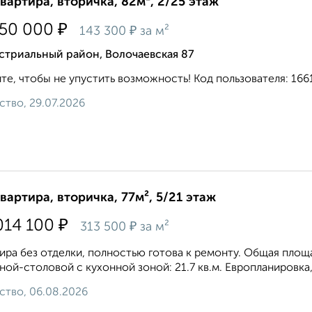
квартира, вторичка, 82м², 2/25 этаж
₽
750 000
₽
143 300
за м²
стриальный район, Волочаевская 87
те, чтобы не упустить возможность! Код пользователя: 1661
ство, 29.07.2026
квартира, вторичка, 77м², 5/21 этаж
₽
014 100
₽
313 500
за м²
ира без отделки, полностью готова к ремонту. Общая площадь
ной-столовой с кухонной зоной: 21.7 кв.м. Европланировка,
ство, 06.08.2026