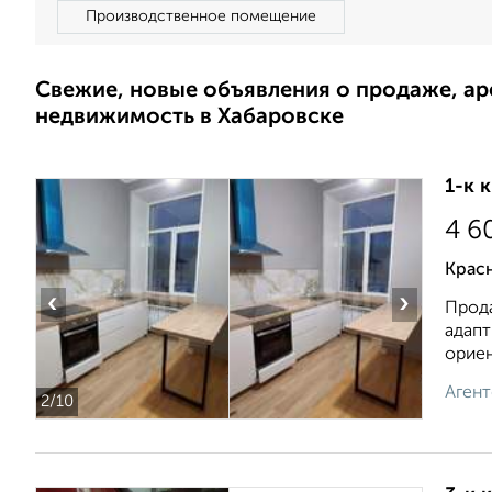
Производственное помещение
Свежие, новые объявления о продаже, а
недвижимость в Хабаровске
1-к 
4 6
Красн
‹
›
Прода
адапт
ориен
Агент
2
/10