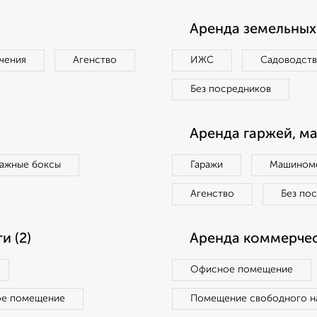
Аренда земельных 
чения
Агенство
ИЖС
Садоводст
Без посредников
Аренда гаржей, м
ражные боксы
Гаражи
Машиноме
Агенство
Без по
 (2)
Аренда коммерчес
Офисное помещение
ое помещение
Помещение свободного н