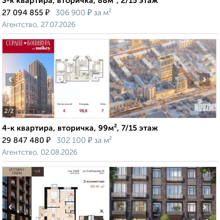
3-к квартира, вторичка, 88м², 2/15 этаж
₽
₽
27 094 855
306 900
за м²
Агентство, 27.07.2026
‹
›
2
/2
4-к квартира, вторичка, 99м², 7/15 этаж
₽
₽
29 847 480
302 100
за м²
Агентство, 02.08.2026
‹
›