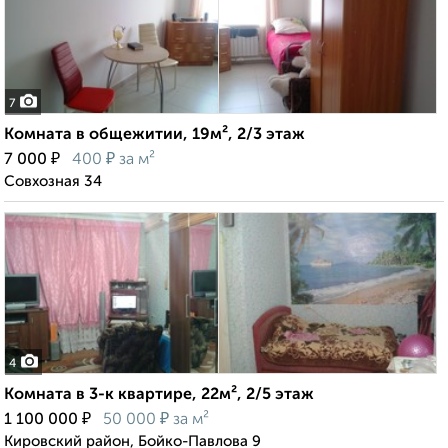
7
Комната в общежитии, 19м², 2/3 этаж
₽
₽
7 000
400
за м²
Совхозная 34
4
Комната в 3-к квартире, 22м², 2/5 этаж
₽
₽
1 100 000
50 000
за м²
Кировский район, Бойко-Павлова 9