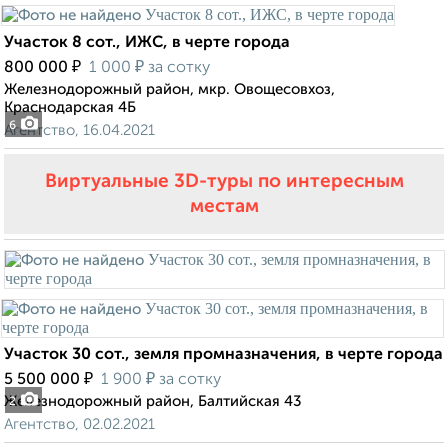
Участок 8 сот., ИЖС, в черте города
₽
₽
800 000
1 000
за сотку
Железнодорожный район, мкр. Овощесовхоз,
Краснодарская 4Б
6
Агентство, 16.04.2021
Виртуальные 3D-туры по интересным
местам
Участок 30 сот., земля промназначения, в черте города
₽
₽
5 500 000
1 900
за сотку
Железнодорожный район, Балтийская 43
2
Агентство, 02.02.2021