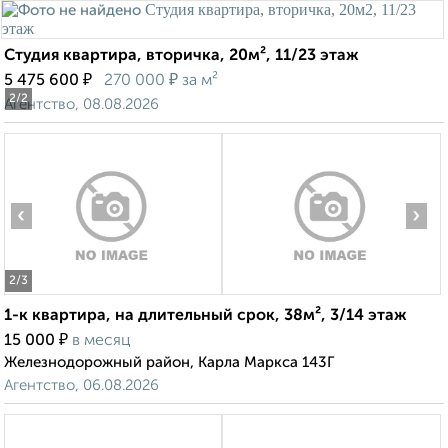
Студия квартира, вторичка, 20м², 11/23 этаж
₽
₽
5 475 600
270 000
за м²
2
/2
Агентство, 08.08.2026
‹
›
2
/3
1-к квартира, на длительный срок, 38м², 3/14 этаж
₽
15 000
в месяц
Железнодорожный район, Карла Маркса 143Г
Агентство, 06.08.2026