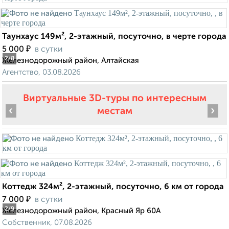
Таунхаус 149м², 2-этажный, посуточно, в черте города
₽
5 000
в сутки
2
/8
Железнодорожный район, Алтайская
Агентство, 03.08.2026
Виртуальные 3D-туры по интересным
‹
›
местам
Коттедж 324м², 2-этажный, посуточно, 6 км от города
₽
7 000
в сутки
2
/9
Железнодорожный район, Красный Яр 60А
Собственник, 07.08.2026