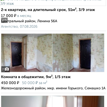
2-к квартира, на длительный срок, 51м², 3/9 этаж
₽
17 000
в месяц
2
/5
Центральный район, Ленина 56А
Агентство, 07.08.2026
7
Комната в общежитии, 9м², 1/5 этаж
₽
₽
450 000
50 000
за м²
Железнодорожный район, мкр. имени Горького, Семашко 1А