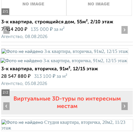
2
/1
3-к квартира, строящийся дом, 55м², 2/10 этаж
‹
₽
₽
›
7 414 200
135 000
за м²
Агентство, 08.08.2026
3-к квартира, вторичка, 91м², 12/15 этаж
₽
₽
28 547 880
313 100
за м²
Агентство, 05.08.2026
2
/2
Виртуальные 3D-туры по интересным
‹
›
местам