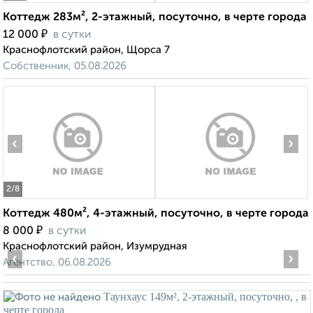
Коттедж 283м², 2-этажный, посуточно, в черте города
₽
12 000
в сутки
Краснофлотский район, Щорса 7
Собственник, 05.08.2026
‹
›
2
/8
Коттедж 480м², 4-этажный, посуточно, в черте города
₽
8 000
в сутки
Краснофлотский район, Изумрудная
‹
›
Агентство, 06.08.2026