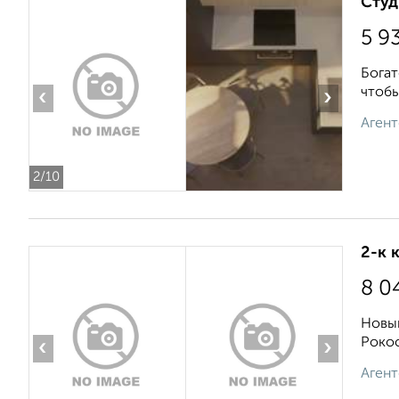
Студ
5 9
Богат
чтобы
‹
›
Агент
2
/10
2-к 
8 0
Новый
Рокос
‹
›
Агент