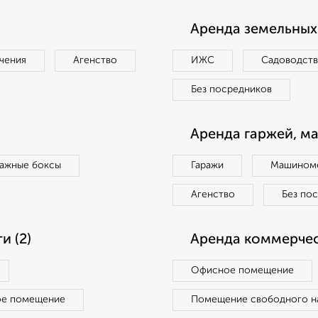
Аренда земельных 
чения
Агенство
ИЖС
Садоводст
Без посредников
Аренда гаржей, м
ражные боксы
Гаражи
Машиноме
Агенство
Без по
 (2)
Аренда коммерчес
Офисное помещение
ое помещение
Помещение свободного н