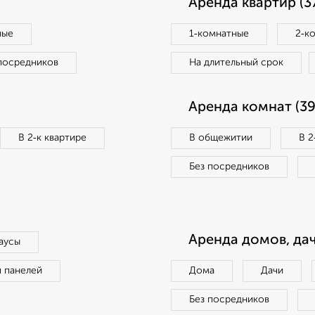
Аренда квартир (3
ные
1‑комнатные
2‑к
посредников
На длительный срок
Аренда комнат (39
В 2‑к квартире
В общежитии
В 2
Без посредников
Аренда домов, дач
аусы
п панелей
Дома
Дачи
Без посредников