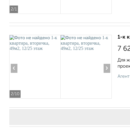
2
/1
1-к 
7 6
Для ж
проек
‹
›
Агент
2
/10