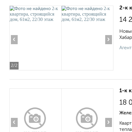
2-к 
14 
Новый
Хабар
‹
›
Агент
2
/2
1-к 
18 
Желе
‹
›
Кварт
тепла