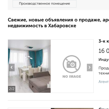
Производственное помещение
Свежие, новые объявления о продаже, а
недвижимость в Хабаровске
3-к 
16 
Инду
‹
›
Прода
техни
Агент
2
/2