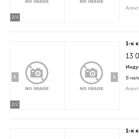
Агент
2
/4
1-к 
13 
Индус
‹
›
В нал
Агент
2
/2
1-к 