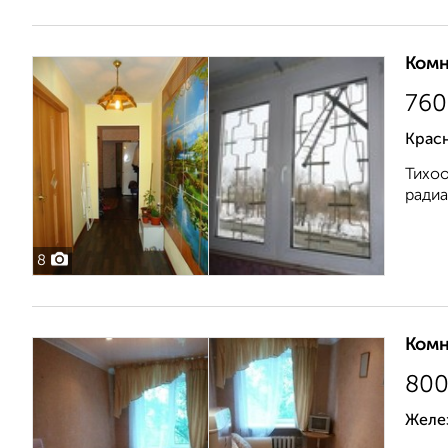
Комн
760
Красн
Тихоо
радиа
8
Комн
80
Желе