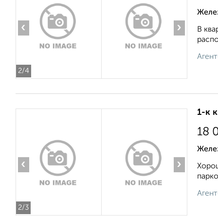
Желе
‹
›
В ква
распо
Агент
2
/4
1-к 
18 
Желе
‹
›
Хорош
парко
Агент
2
/3