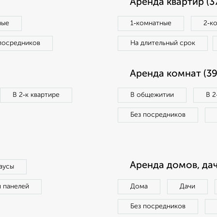
Аренда квартир (3
ные
1‑комнатные
2‑к
посредников
На длительный срок
Аренда комнат (39
В 2‑к квартире
В общежитии
В 2
Без посредников
Аренда домов, дач
аусы
п панелей
Дома
Дачи
Без посредников