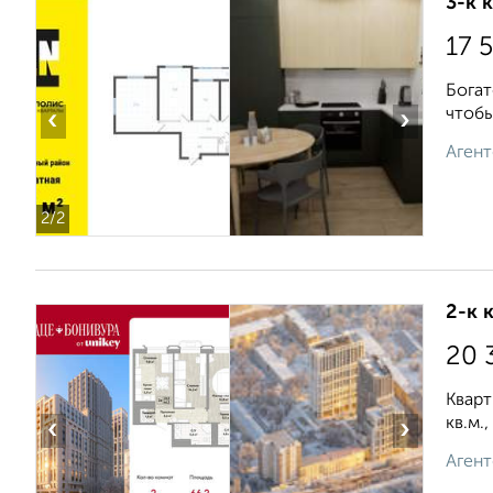
3-к 
17 
Богат
чтобы
‹
›
Агент
2
/2
2-к 
20 
Кварт
кв.м.
‹
›
Агент