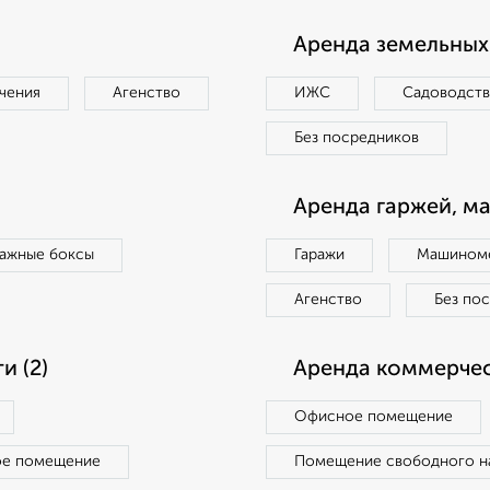
Аренда земельных 
чения
Агенство
ИЖС
Садоводст
Без посредников
Аренда гаржей, м
ражные боксы
Гаражи
Машиноме
Агенство
Без по
 (2)
Аренда коммерчес
Офисное помещение
ое помещение
Помещение свободного н