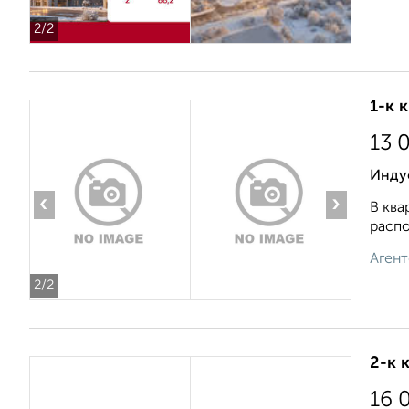
2
/2
1-к 
13 
Инду
‹
›
В ква
распо
Агент
2
/2
2-к 
16 