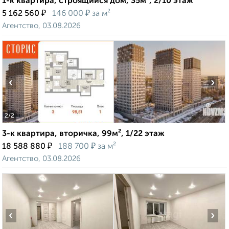
1-к квартира, строящийся дом, 35м², 2/10 этаж
₽
₽
5 162 560
146 000
за м²
Агентство, 03.08.2026
‹
›
2
/2
3-к квартира, вторичка, 99м², 1/22 этаж
₽
₽
18 588 880
188 700
за м²
Агентство, 03.08.2026
‹
›