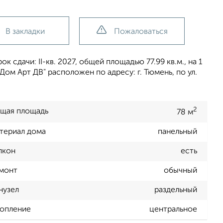
В закладки
Пожаловаться
 сдачи: II-кв. 2027, общей площадью 77.99 кв.м., на 1
м Арт ДВ" расположен по адресу: г. Тюмень, по ул.
2
щая площадь
78 м
териал дома
панельный
лкон
есть
монт
обычный
нузел
раздельный
опление
центральное