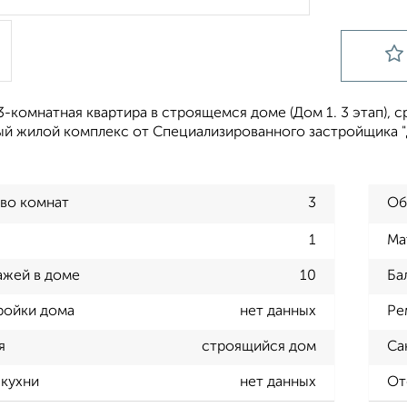
-комнатная квартира в строящемся доме (Дом 1. 3 этап), срок
й жилой комплекс от Специализированного застройщика "До
во комнат
3
Об
1
Ма
ажей в доме
10
Ба
ройки дома
нет данных
Ре
я
строящийся дом
Са
кухни
нет данных
От