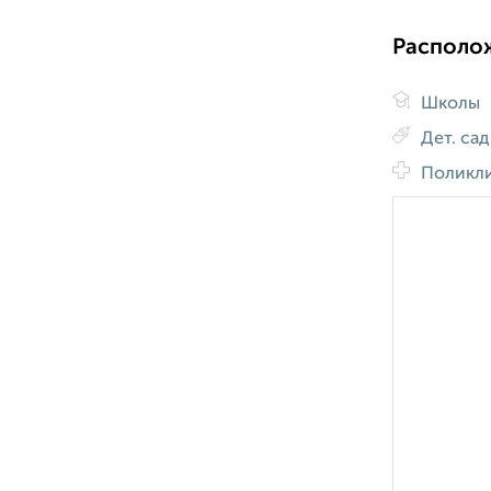
Располо
Школы
Дет. са
Поликл