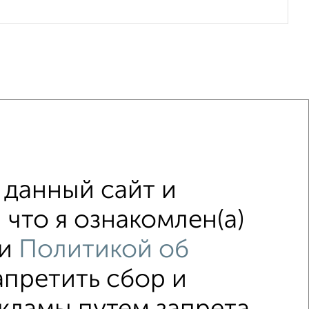
с центральным отоплением
данный сайт и
с раздельным санузлом
что я ознакомлен(а)
и
Политикой об
апретить сбор и
↑ НАВЕРХ К МЕНЮ