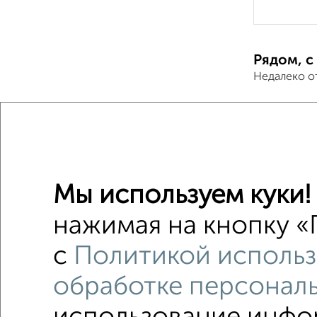
Рядом, с
Недалеко о
3-к квар
Поиск по с
на перв
Мы используем куки!
в строя
нажимая на кнопку «
площадь
с
Политикой использ
обработке персонал