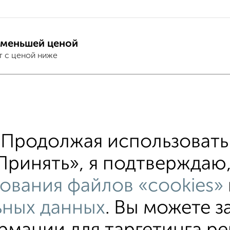
 меньшей ценой
т с ценой ниже
тиры
хожим параметрам:
ом этаже
не последний этаж
с балконом
Продолжая использовать 
щихся домах
в новостройках
в панельном доме
Принять», я подтверждаю, 
ю до 80 м²
ования файлов «cookies»
ьных данных
. Вы можете з