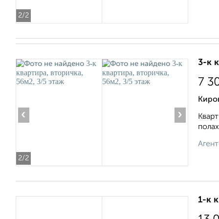
2
/2
3-к 
7 3
Киро
‹
›
Кварт
полах
Агент
2
/2
1-к 