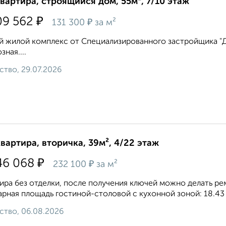
квартира, строящийся дом, 55м², 7/10 этаж
₽
09 562
₽
131 300
за м²
 жилой комплекс от Специализированного застройщика "Дом
зная....
ство, 29.07.2026
квартира, вторичка, 39м², 4/22 этаж
₽
46 068
₽
232 100
за м²
ира без отделки, после получения ключей можно делать ремо
рная площадь гостиной-столовой с кухонной зоной: 18.43 к
ство, 06.08.2026