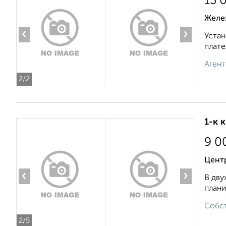
13 
Желе
‹
›
Устан
плате
Агент
2
/2
1-к 
9 0
Цент
‹
›
В дву
плани
Собст
2
/5