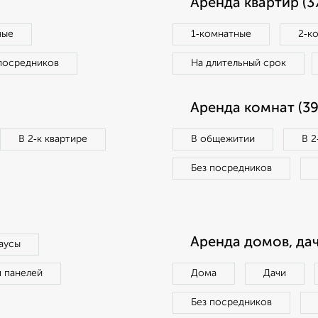
Аренда квартир (3
ные
1‑комнатные
2‑к
посредников
На длительный срок
Аренда комнат (39
В 2‑к квартире
В общежитии
В 2
Без посредников
Аренда домов, дач
аусы
п панелей
Дома
Дачи
Без посредников