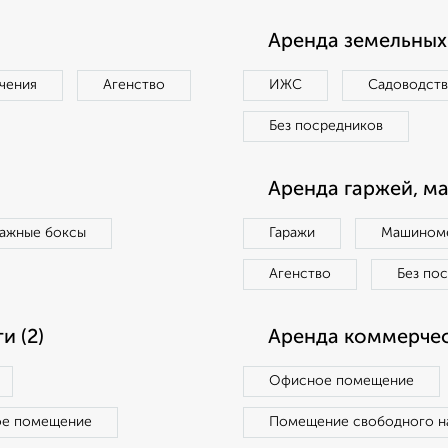
Аренда земельных 
чения
Агенство
ИЖС
Садоводст
Без посредников
Аренда гаржей, м
ражные боксы
Гаражи
Машиноме
Агенство
Без по
 (2)
Аренда коммерчес
Офисное помещение
ое помещение
Помещение свободного н