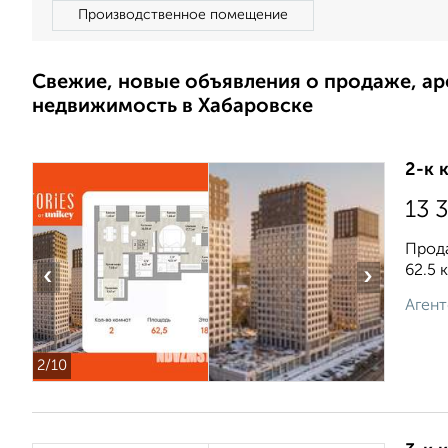
Производственное помещение
Свежие, новые объявления о продаже, а
недвижимость в Хабаровске
2-к 
13 
Прода
62.5 
‹
›
Агент
2
/10