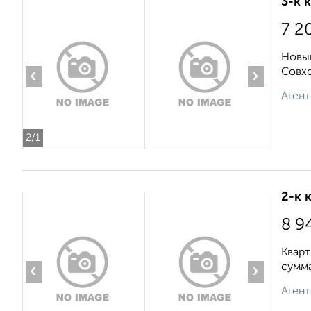
3-к 
7 2
Новый
Совхо
‹
›
Агент
2
/1
2-к 
8 9
Кварт
сумма
‹
›
Агент