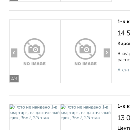
1-к 
14 
Киров
‹
›
В ква
распо
Агент
2
/4
1-к 
13 
Цент