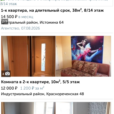
1-к квартира, на длительный срок, 38м², 8/14 этаж
₽
14 500
в месяц
2
/3
Центральный район, Истомина 64
Агентство, 07.08.2026
4
Комната в 2-к квартире, 10м², 5/5 этаж
₽
₽
12 000
1 200
за м²
Индустриальный район, Краснореченская 48