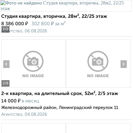
Студия квартира, вторичка, 28м², 22/25 этаж
₽
₽
8 386 000
302 800
за м²
2
/2
Агентство, 06.08.2026
‹
›
2
/8
2-к квартира, на длительный срок, 52м², 2/5 этаж
₽
14 000
в месяц
Железнодорожный район, Ленинградский переулок 11
Агентство, 04.08.2026