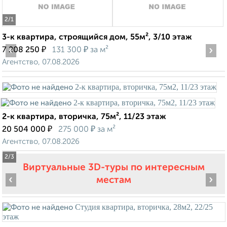
2
/1
3-к квартира, строящийся дом, 55м², 3/10 этаж
‹
₽
₽
›
7 208 250
131 300
за м²
Агентство, 07.08.2026
2-к квартира, вторичка, 75м², 11/23 этаж
₽
₽
20 504 000
275 000
за м²
Агентство, 07.08.2026
2
/3
Виртуальные 3D-туры по интересным
‹
›
местам