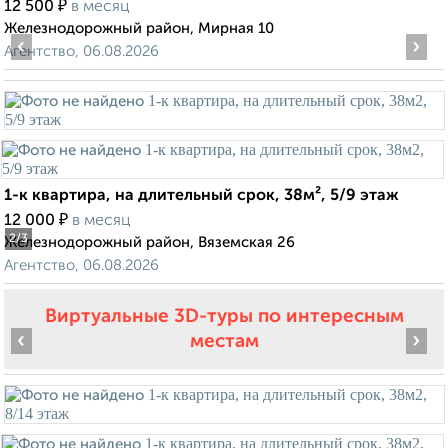
₽
12 500
в месяц
Железнодорожный район, Мирная 10
‹
›
Агентство, 06.08.2026
1-к квартира, на длительный срок, 38м², 5/9 этаж
₽
12 000
в месяц
2
/3
Железнодорожный район, Вяземская 26
Агентство, 06.08.2026
Виртуальные 3D-туры по интересным
‹
›
местам