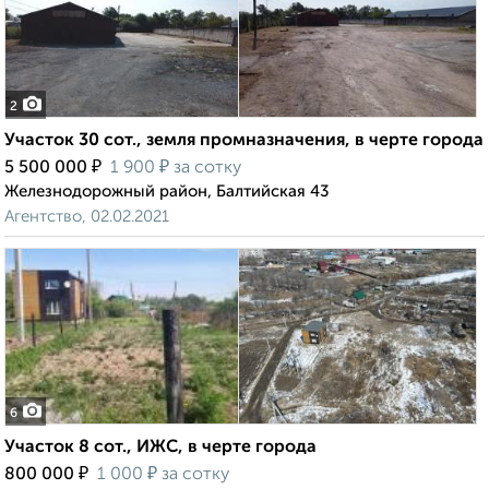
2
Участок 30 сот., земля промназначения, в черте города
₽
₽
5 500 000
1 900
за сотку
Железнодорожный район, Балтийская 43
Агентство, 02.02.2021
6
Участок 8 сот., ИЖС, в черте города
₽
₽
800 000
1 000
за сотку