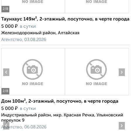
2
/8
Таунхаус 149м², 2-этажный, посуточно, в черте города
₽
5 000
в сутки
Железнодорожный район, Алтайская
Агентство, 03.08.2026
‹
›
2
/8
Дом 100м², 2-этажный, посуточно, в черте города
₽
5 000
в сутки
Индустриальный район, мкр. Красная Речка, Ульяновский
переулок 9
‹
›
Агентство, 06.08.2026