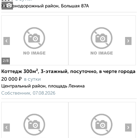
Железнодорожный район, Большая 87А
8
‹
›
2
/8
Коттедж 300м², 3-этажный, посуточно, в черте города
₽
20 000
в сутки
Центральный район, площадь Ленина
Собственник, 07.08.2026
‹
›