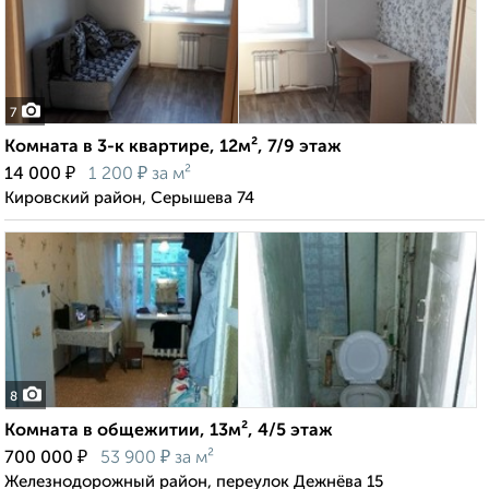
7
Комната в 3-к квартире, 12м², 7/9 этаж
₽
₽
14 000
1 200
за м²
Кировский район, Серышева 74
8
Комната в общежитии, 13м², 4/5 этаж
₽
₽
700 000
53 900
за м²
Железнодорожный район, переулок Дежнёва 15