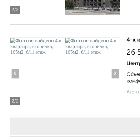
2
/2
4-к 
26 
Цент
‹
›
Объек
комфо
Агент
2
/2