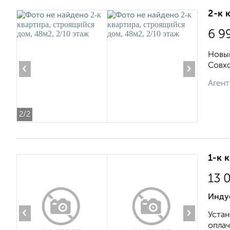
2-к 
6 9
Новый
Совхо
‹
›
Агент
2
/2
1-к 
13 
Инду
‹
›
Устан
оплач