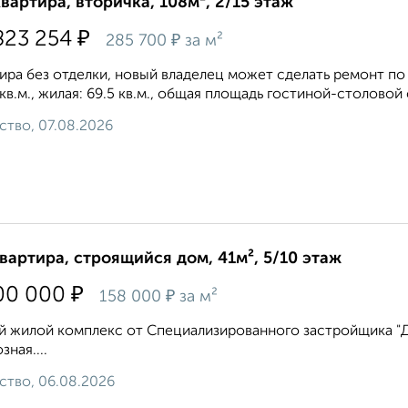
квартира, вторичка, 108м², 2/15 этаж
₽
823 254
₽
285 700
за м²
ира без отделки, новый владелец может сделать ремонт п
 кв.м., жилая: 69.5 кв.м., общая площадь гостиной-столовой с
ство, 07.08.2026
квартира, строящийся дом, 41м², 5/10 этаж
₽
00 000
₽
158 000
за м²
 жилой комплекс от Специализированного застройщика "ДВ 
зная....
ство, 06.08.2026