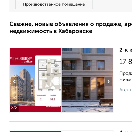
Производственное помещение
Свежие, новые объявления о продаже, а
недвижимость в Хабаровске
2-к 
17 
Прода
жилая
‹
›
Агент
2
/2