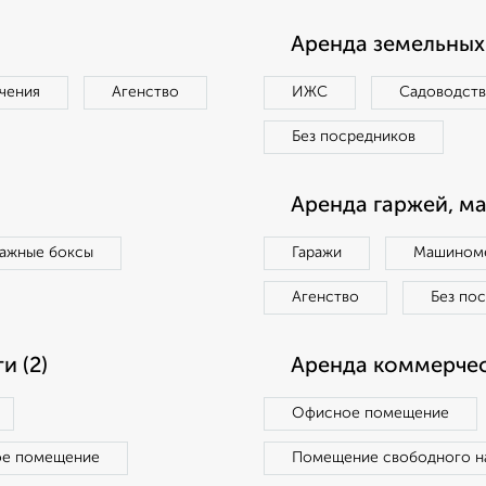
Аренда земельных 
чения
Агенство
ИЖС
Садоводст
Без посредников
Аренда гаржей, м
ражные боксы
Гаражи
Машиноме
Агенство
Без по
 (2)
Аренда коммерчес
Офисное помещение
ое помещение
Помещение свободного н