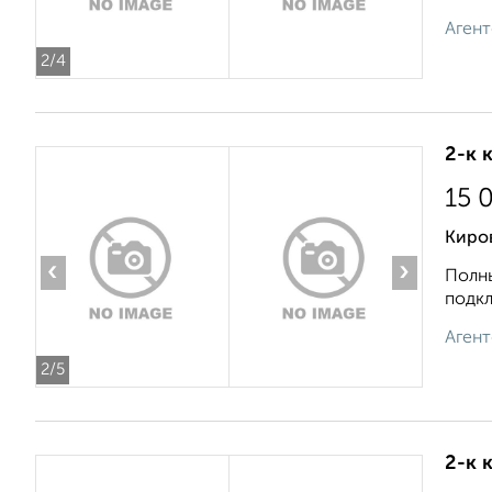
Агент
2
/4
2-к 
15 
Киров
‹
›
Полны
подкл
Агент
2
/5
2-к 