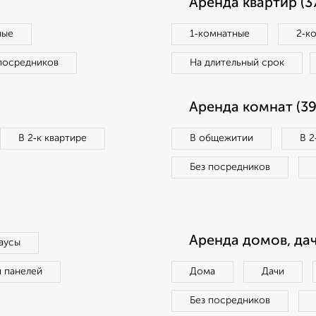
Аренда квартир (3
ные
1‑комнатные
2‑к
посредников
На длительный срок
Аренда комнат (39
В 2‑к квартире
В общежитии
В 2
Без посредников
Аренда домов, дач
аусы
п панелей
Дома
Дачи
Без посредников