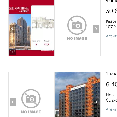
4-к 
30 
Кварт
107.9
‹
›
Агент
2
/2
1-к 
6 4
Новый
Совхо
‹
›
Агент