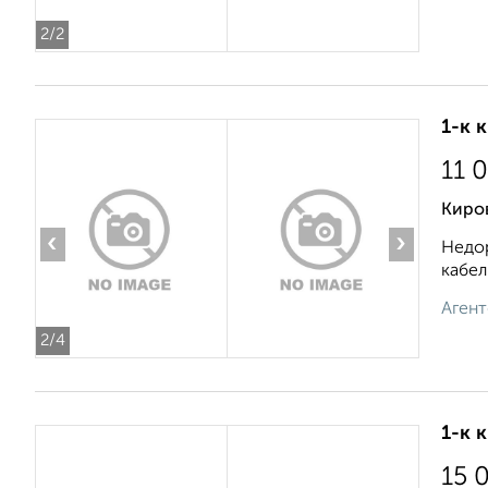
2
/2
1-к 
11 
Киро
‹
›
Недор
кабел
Агент
2
/4
1-к 
15 