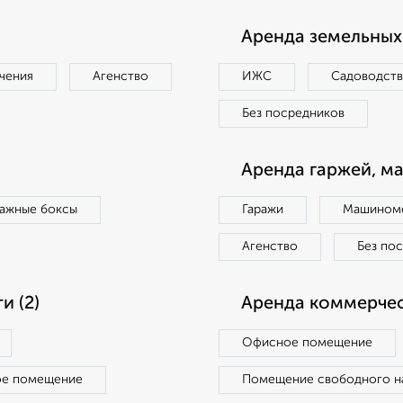
Аренда земельных 
чения
Агенство
ИЖС
Садоводст
Без посредников
Аренда гаржей, м
ражные боксы
Гаражи
Машиноме
Агенство
Без по
 (2)
Аренда коммерчес
Офисное помещение
ое помещение
Помещение свободного н