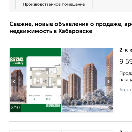
Производственное помещение
Свежие, новые объявления о продаже, а
недвижимость в Хабаровске
2-к 
9 5
Прода
площа
‹
›
Агент
2
/10