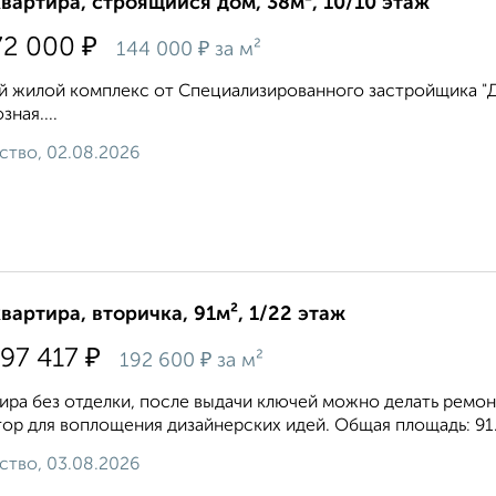
квартира, строящийся дом, 38м², 10/10 этаж
₽
72 000
₽
144 000
за м²
 жилой комплекс от Специализированного застройщика "Дом
зная....
ство, 02.08.2026
квартира, вторичка, 91м², 1/22 этаж
₽
597 417
₽
192 600
за м²
ира без отделки, после выдачи ключей можно делать ремон
ор для воплощения дизайнерских идей. Общая площадь: 91.41 
ство, 03.08.2026