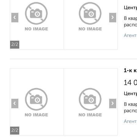
Цент
‹
›
В ква
распо
Агент
2
/2
1-к 
14 
Цент
‹
›
В ква
распо
Агент
2
/2