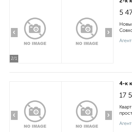
2-к 
5 4
Новый
Совхо
‹
›
Агент
2
/1
4-к 
17 
Кварт
прост
‹
›
Агент