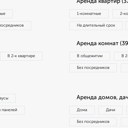
Аренда квартир (3
ные
1‑комнатные
2‑к
посредников
На длительный срок
Аренда комнат (39
В 2‑к квартире
В общежитии
В 2
Без посредников
Аренда домов, дач
аусы
п панелей
Дома
Дачи
Без посредников