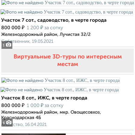
Участок 7 сот., садоводство, в черте города
₽
₽
800 000
1 200
за сотку
Железнодорожный район, Лучистая 32/2
Собственник, 19.05.2021
1
Виртуальные 3D-туры по интересным
местам
Участок 8 сот., ИЖС, в черте города
₽
₽
800 000
1 000
за сотку
Железнодорожный район, мкр. Овощесовхоз,
Краснодарская 4Б
6
Агентство, 16.04.2021