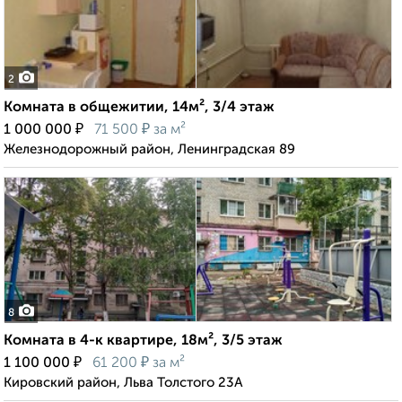
2
Комната в общежитии, 14м², 3/4 этаж
₽
₽
1 000 000
71 500
за м²
Железнодорожный район, Ленинградская 89
8
Комната в 4-к квартире, 18м², 3/5 этаж
₽
₽
1 100 000
61 200
за м²
Кировский район, Льва Толстого 23А