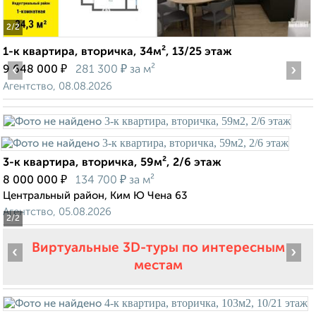
2
/2
1-к квартира, вторичка, 34м², 13/25 этаж
‹
₽
₽
›
9 648 000
281 300
за м²
Агентство, 08.08.2026
3-к квартира, вторичка, 59м², 2/6 этаж
₽
₽
8 000 000
134 700
за м²
Центральный район, Ким Ю Чена 63
Агентство, 05.08.2026
2
/2
Виртуальные 3D-туры по интересным
‹
›
местам