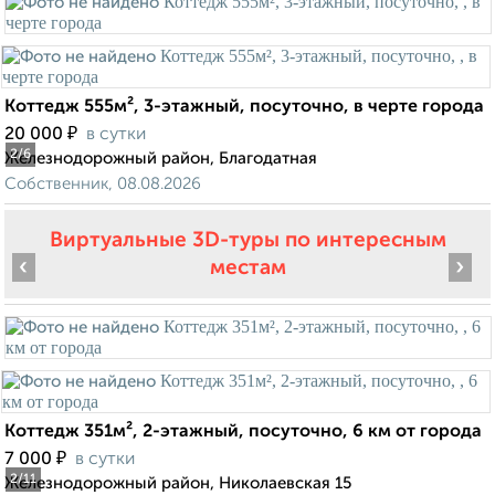
Коттедж 555м², 3-этажный, посуточно, в черте города
₽
20 000
в сутки
2
/6
Железнодорожный район, Благодатная
Собственник, 08.08.2026
Виртуальные 3D-туры по интересным
‹
›
местам
Коттедж 351м², 2-этажный, посуточно, 6 км от города
₽
7 000
в сутки
2
/11
Железнодорожный район, Николаевская 15