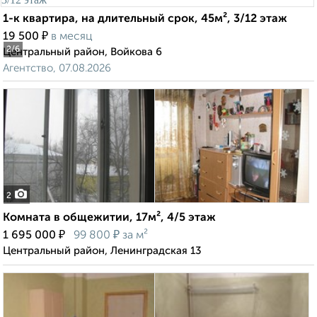
1-к квартира, на длительный срок, 45м², 3/12 этаж
₽
19 500
в месяц
2
/6
Центральный район, Войкова 6
Агентство, 07.08.2026
2
Комната в общежитии, 17м², 4/5 этаж
₽
₽
1 695 000
99 800
за м²
Центральный район, Ленинградская 13